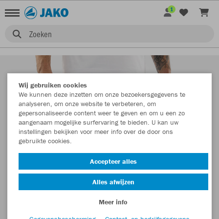
1
Zoeken
Wij gebruiken cookies
We kunnen deze inzetten om onze bezoekersgegevens te
analyseren, om onze website te verbeteren, om
gepersonaliseerde content weer te geven en om u een zo
aangenaam mogelijke surfervaring te bieden. U kan uw
instellingen bekijken voor meer info over de door ons
gebruikte cookies.
Accepteer alles
Alles afwijzen
Meer info
Gegevensbescherming
Contact- en bedrijfsgegevens