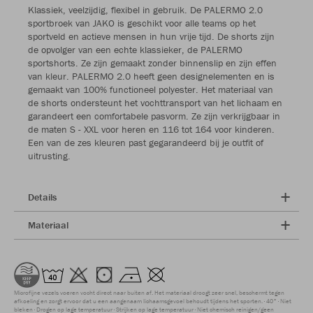
Klassiek, veelzijdig, flexibel in gebruik. De PALERMO 2.0
sportbroek van JAKO is geschikt voor alle teams op het
sportveld en actieve mensen in hun vrije tijd. De shorts zijn
de opvolger van een echte klassieker, de PALERMO
sportshorts. Ze zijn gemaakt zonder binnenslip en zijn effen
van kleur. PALERMO 2.0 heeft geen designelementen en is
gemaakt van 100% functioneel polyester. Het materiaal van
de shorts ondersteunt het vochttransport van het lichaam en
garandeert een comfortabele pasvorm. Ze zijn verkrijgbaar in
de maten S - XXL voor heren en 116 tot 164 voor kinderen.
Een van de zes kleuren past gegarandeerd bij je outfit of
uitrusting.
Details
Materiaal
Microfijne vezels voeren vocht direct naar buiten af. Het materiaal droogt zeer snel, beschermt tegen
afkoeling en zorgt ervoor dat u een aangenaam lichaamsgevoel behoudt tijdens het sporten.
40°
Niet
bleken
Drogen op lage temperatuur
Strijken op lage temperatuur
Niet chemisch reinigen/geen