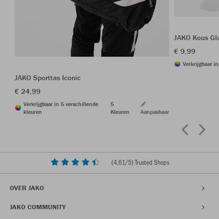
JAKO Kous Gl
€ 9,99
Verkrijgbaar i
JAKO Sporttas Iconic
€ 24,99
Verkrijgbaar in 5 verschillende
5
kleuren
Kleuren
Aanpasbaar
(
4,61
/5) Trusted Shops
OVER JAKO
JAKO COMMUNITY