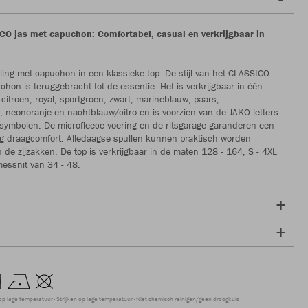
O jas met capuchon: Comfortabel, casual en verkrijgbaar in
aling met capuchon in een klassieke top. De stijl van het CLASSICO
chon is teruggebracht tot de essentie. Het is verkrijgbaar in één
 citroen, royal, sportgroen, zwart, marineblauw, paars,
, neonoranje en nachtblauw/citro en is voorzien van de JAKO-letters
symbolen. De microfleece voering en de ritsgarage garanderen een
g draagcomfort. Alledaagse spullen kunnen praktisch worden
 de zijzakken. De top is verkrijgbaar in de maten 128 - 164, S - 4XL
essnit van 34 - 48.
op lage temperatuur
Strijken op lage temperatuur
Niet chemisch reinigen/geen droogkuis