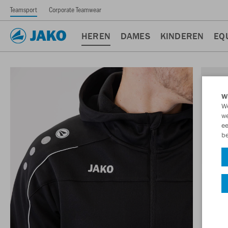
Teamsport
Corporate Teamwear
HEREN
DAMES
KINDEREN
EQ
Wi
We
we
ee
be