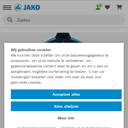
1
Zoeken
Wij gebruiken cookies
We kunnen deze inzetten om onze bezoekersgegevens te
analyseren, om onze website te verbeteren, om
gepersonaliseerde content weer te geven en om u een zo
aangenaam mogelijke surfervaring te bieden. U kan uw
instellingen bekijken voor meer info over de door ons
gebruikte cookies.
Accepteer alles
Alles afwijzen
Meer info
Gegevensbescherming
Contact- en bedrijfsgegevens