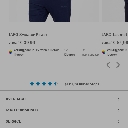
JAKO Sweater Power
JAKO Jas met
vanaf € 39,99
vanaf € 54,9
Verkrijgbaar in 12 verschillende
12
Verkrijgbaar i
kleuren
Kleuren
Aanpasbaar
kleuren
(
4,61
/5) Trusted Shops
OVER JAKO
JAKO COMMUNITY
SERVICE