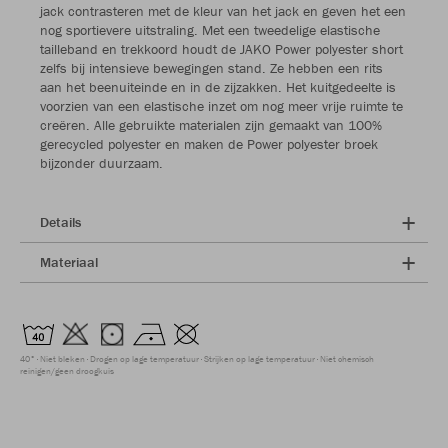
jack contrasteren met de kleur van het jack en geven het een
nog sportievere uitstraling. Met een tweedelige elastische
tailleband en trekkoord houdt de JAKO Power polyester short
zelfs bij intensieve bewegingen stand. Ze hebben een rits
aan het beenuiteinde en in de zijzakken. Het kuitgedeelte is
voorzien van een elastische inzet om nog meer vrije ruimte te
creëren. Alle gebruikte materialen zijn gemaakt van 100%
gerecycled polyester en maken de Power polyester broek
bijzonder duurzaam.
Details
Materiaal
40°
Niet bleken
Drogen op lage temperatuur
Strijken op lage temperatuur
Niet chemisch
reinigen/geen droogkuis