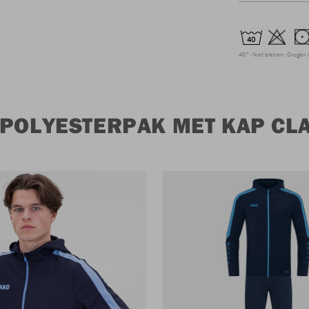
40°
Niet bleken
Drogen 
 POLYESTERPAK MET KAP CL