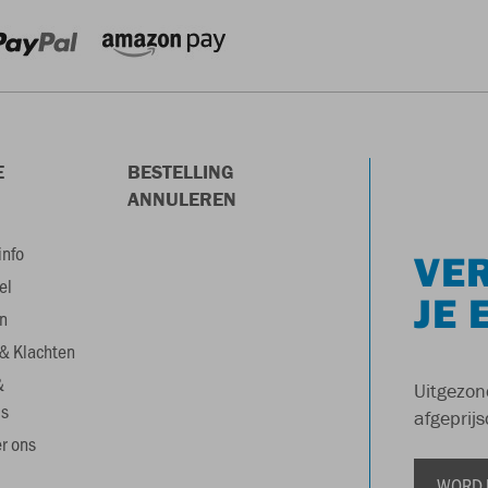
E
BESTELLING
ANNULEREN
info
VER
el
JE 
n
& Klachten
&
Uitgezon
s
afgeprijs
r ons
WORD 