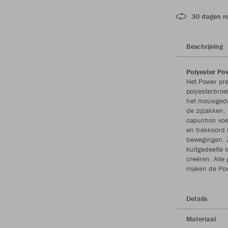
30 dagen r
Beschrijving
Polyester Po
Het Power pre
polyesterbro
het mouwgedee
de zijzakken.
capuchon voel
en trekkoord 
bewegingen. Z
kuitgedeelte 
creëren. Alle
maken de Pow
Details
Materiaal