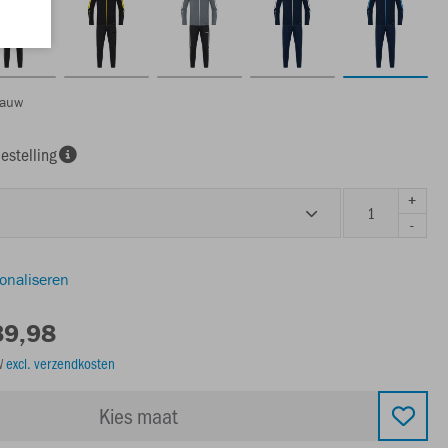
lauw
estelling
+
-
sonaliseren
89,98
TW
excl. verzendkosten
Kies maat