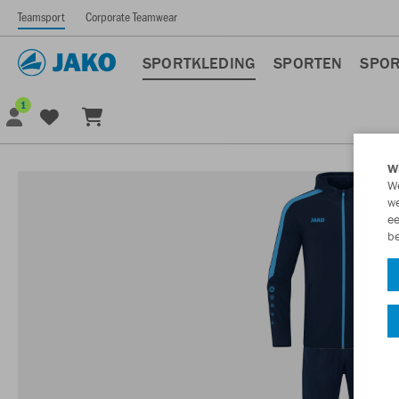
Teamsport
Corporate Teamwear
SPORTKLEDING
SPORTEN
SPOR
1
Wi
We
we
ee
be