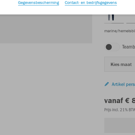
Gegevensbescherming
Contact- en bedrijfsgegevens
marine/hemelsb
Teamb
Kies maat
Artikel per
vanaf € 
Prijs incl. 21% B