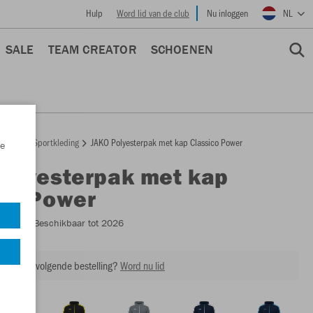
Hulp
Word lid van de club
Nu inloggen
NL
SALE
TEAM CREATOR
SCHOENEN
epage
Sportkleding
JAKO Polyesterpak met kap Classico Power
e
Polyesterpak met kap
ico Power
M9423
- Beschikbaar tot 2026
ing op je volgende bestelling?
Word nu lid