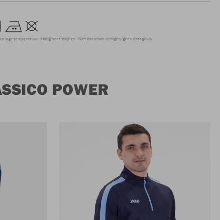
op lage temperatuur
Matig heet strijken
Niet chemisch reinigen/geen droogkuis
ASSICO POWER