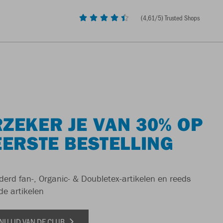
(
4,61
/5) Trusted Shops
ZEKER JE VAN 30% OP
EERSTE BESTELLING
derd fan-, Organic- & Doubletex-artikelen en reeds
de artikelen
NU LID VAN DE CLUB