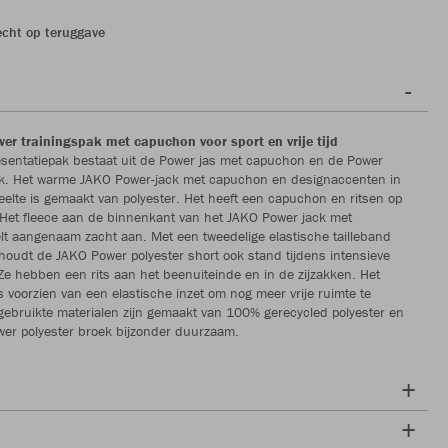
echt op teruggave
wer trainingspak met capuchon voor sport en vrije tijd
sentatiepak bestaat uit de Power jas met capuchon en de Power
ek. Het warme JAKO Power-jack met capuchon en designaccenten in
lte is gemaakt van polyester. Het heeft een capuchon en ritsen op
 Het fleece aan de binnenkant van het JAKO Power jack met
t aangenaam zacht aan. Met een tweedelige elastische tailleband
houdt de JAKO Power polyester short ook stand tijdens intensieve
e hebben een rits aan het beenuiteinde en in de zijzakken. Het
is voorzien van een elastische inzet om nog meer vrije ruimte te
 gebruikte materialen zijn gemaakt van 100% gerecycled polyester en
er polyester broek bijzonder duurzaam.