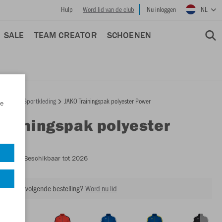
Hulp
Word lid van de club
Nu inloggen
NL
SALE
TEAM CREATOR
SCHOENEN
epage
Sportkleding
JAKO Trainingspak polyester Power
e
Trainingspak polyester
M9123
- Beschikbaar tot 2026
ing op je volgende bestelling?
Word nu lid