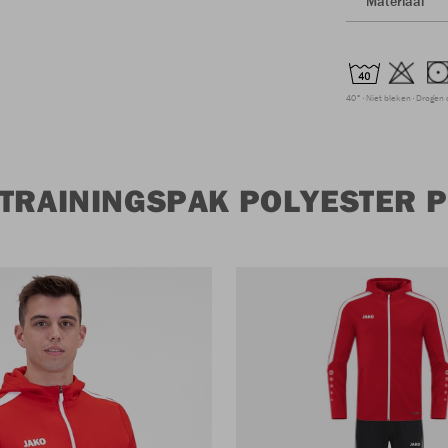
Materiaal
40°
Niet bleken
Drogen 
 TRAININGSPAK POLYESTER 