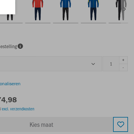
estelling
+
-
sonaliseren
74,98
TW
excl. verzendkosten
Kies maat