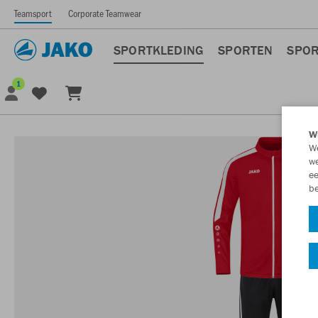
Teamsport
Corporate Teamwear
SPORTKLEDING
SPORTEN
SPOR
1
Wi
We
we
ee
be