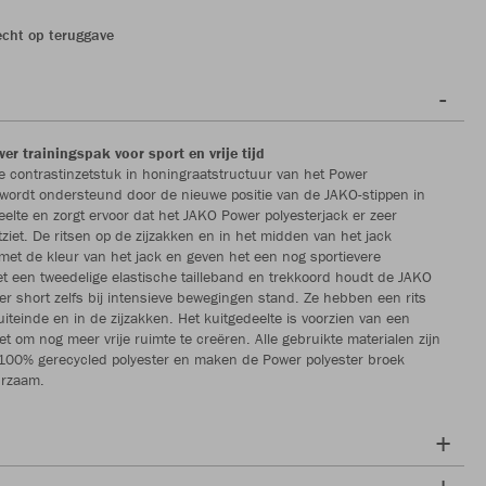
echt op teruggave
er trainingspak voor sport en vrije tijd
e contrastinzetstuk in honingraatstructuur van het Power
 wordt ondersteund door de nieuwe positie van de JAKO-stippen in
lte en zorgt ervoor dat het JAKO Power polyesterjack er zeer
ziet. De ritsen op de zijzakken en in het midden van het jack
met de kleur van het jack en geven het een nog sportievere
Met een tweedelige elastische tailleband en trekkoord houdt de JAKO
er short zelfs bij intensieve bewegingen stand. Ze hebben een rits
iteinde en in de zijzakken. Het kuitgedeelte is voorzien van een
et om nog meer vrije ruimte te creëren. Alle gebruikte materialen zijn
100% gerecycled polyester en maken de Power polyester broek
urzaam.