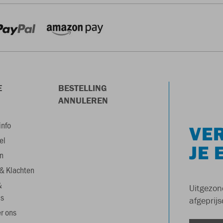
E
BESTELLING
ANNULEREN
info
VER
el
JE 
n
& Klachten
&
Uitgezon
s
afgeprijs
r ons