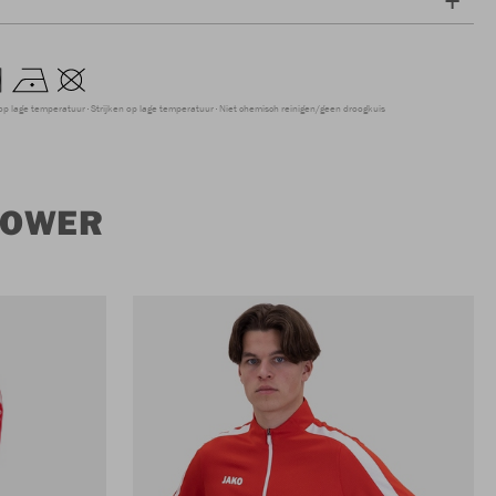
op lage temperatuur
Strijken op lage temperatuur
Niet chemisch reinigen/geen droogkuis
POWER