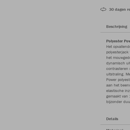
30 dagen r
Beschrijving
Polyester Pow
Het opvallend
polyesterjack
het mouwgedee
dynamisch uit
contrasteren 
uitstraling. 
Power polyest
aan het beenu
elastische inz
gemaakt van 
bijzonder du
Details