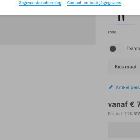
Gegevensbescherming
Contact- en bedrijfsgegevens
rood
Teamb
Kies maat
Artikel per
vanaf € 
Prijs incl. 21% B