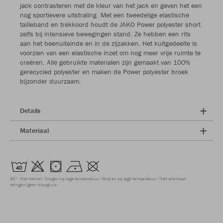
jack contrasteren met de kleur van het jack en geven het een
nog sportievere uitstraling. Met een tweedelige elastische
tailleband en trekkoord houdt de JAKO Power polyester short
zelfs bij intensieve bewegingen stand. Ze hebben een rits
aan het beenuiteinde en in de zijzakken. Het kuitgedeelte is
voorzien van een elastische inzet om nog meer vrije ruimte te
creëren. Alle gebruikte materialen zijn gemaakt van 100%
gerecycled polyester en maken de Power polyester broek
bijzonder duurzaam.
Details
Materiaal
40°
Niet bleken
Drogen op lage temperatuur
Strijken op lage temperatuur
Niet chemisch
reinigen/geen droogkuis