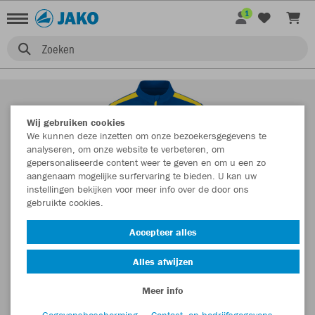
1
Zoeken
Wij gebruiken cookies
We kunnen deze inzetten om onze bezoekersgegevens te
analyseren, om onze website te verbeteren, om
gepersonaliseerde content weer te geven en om u een zo
aangenaam mogelijke surfervaring te bieden. U kan uw
instellingen bekijken voor meer info over de door ons
gebruikte cookies.
Accepteer alles
Alles afwijzen
Meer info
Gegevensbescherming
Contact- en bedrijfsgegevens