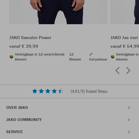
JAKO Sweater Power
JAKO Jas met
vanaf € 39,99
vanaf € 54,9
Verkrijgbaar in 12 verschillende
12
Verkrijgbaar i
kleuren
Kleuren
Aanpasbaar
kleuren
(
4,61
/5) Trusted Shops
OVER JAKO
JAKO COMMUNITY
SERVICE