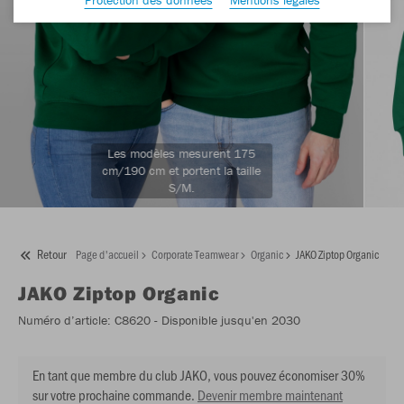
Les modèles mesurent 175
cm/190 cm et portent la taille
S/M.
Retour
Page d'accueil
Corporate Teamwear
Organic
JAKO Ziptop Organic
JAKO
Ziptop Organic
Numéro d’article:
C8620
- Disponible jusqu'en 2030
En tant que membre du club JAKO, vous pouvez économiser 30%
sur votre prochaine commande.
Devenir membre maintenant