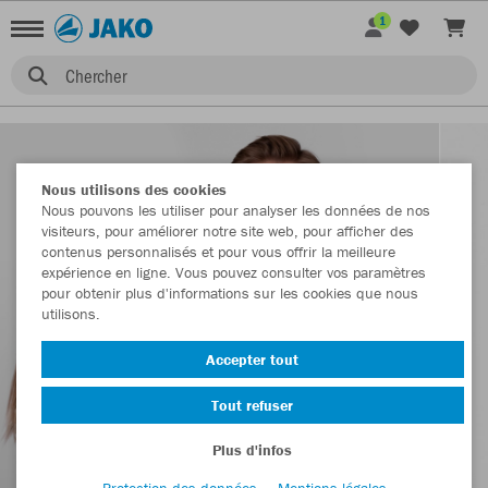
1
Chercher
Nous utilisons des cookies
Nous pouvons les utiliser pour analyser les données de nos
visiteurs, pour améliorer notre site web, pour afficher des
contenus personnalisés et pour vous offrir la meilleure
expérience en ligne. Vous pouvez consulter vos paramètres
pour obtenir plus d'informations sur les cookies que nous
utilisons.
Accepter tout
Tout refuser
Plus d'infos
Protection des données
Mentions légales