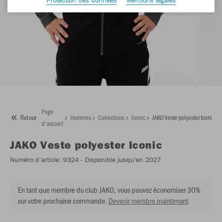
Page
Retour
Hommes
Collections
Iconic
JAKO Veste polyester Iconic
d'accueil
JAKO
Veste polyester Iconic
Numéro d’article:
9324
- Disponible jusqu'en 2027
En tant que membre du club JAKO, vous pouvez économiser 30%
sur votre prochaine commande.
Devenir membre maintenant