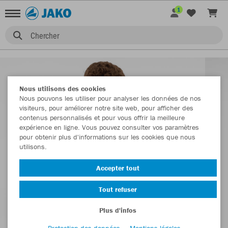
1
Chercher
Nous utilisons des cookies
Nous pouvons les utiliser pour analyser les données de nos
visiteurs, pour améliorer notre site web, pour afficher des
contenus personnalisés et pour vous offrir la meilleure
expérience en ligne. Vous pouvez consulter vos paramètres
pour obtenir plus d'informations sur les cookies que nous
utilisons.
Accepter tout
Tout refuser
Plus d'infos
Protection des données
Mentions légales