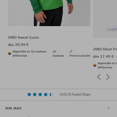
JAKO Sweat Iconic
dès 39,99 €
JAKO Short P
disponible en 10 couleurs
10
différentes
Couleurs
Personnalisable
dès 17,49 €
disponible en 
différentes
(
4,61
/5) Trusted Shops
SUR JAKO