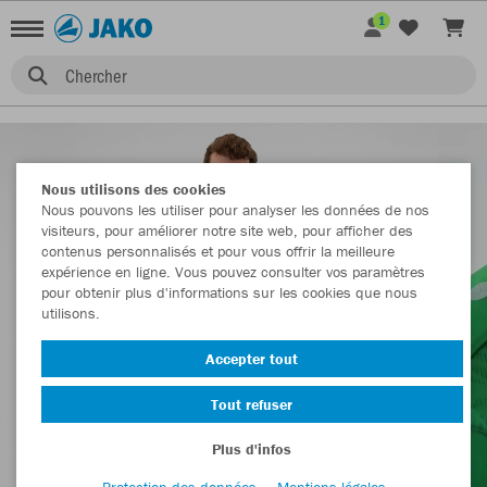
1
Chercher
Nous utilisons des cookies
Nous pouvons les utiliser pour analyser les données de nos
visiteurs, pour améliorer notre site web, pour afficher des
contenus personnalisés et pour vous offrir la meilleure
expérience en ligne. Vous pouvez consulter vos paramètres
pour obtenir plus d'informations sur les cookies que nous
utilisons.
Accepter tout
Tout refuser
Plus d'infos
Protection des données
Mentions légales