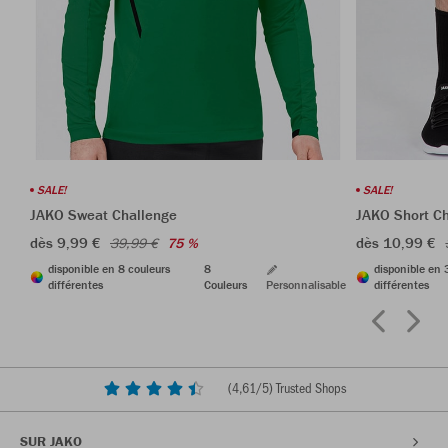
SALE!
SALE!
JAKO Sweat Challenge
JAKO Short C
dès 9,99 €
dès 10,99 €
39,99 €
75 %
disponible en 8 couleurs
8
disponible en 
différentes
Couleurs
Personnalisable
différentes
(
4,61
/5) Trusted Shops
SUR JAKO