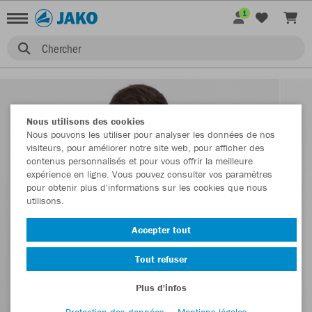
1
Chercher
Nous utilisons des cookies
Nous pouvons les utiliser pour analyser les données de nos
visiteurs, pour améliorer notre site web, pour afficher des
contenus personnalisés et pour vous offrir la meilleure
expérience en ligne. Vous pouvez consulter vos paramètres
pour obtenir plus d'informations sur les cookies que nous
utilisons.
Accepter tout
Tout refuser
Plus d'infos
Protection des données
Mentions légales