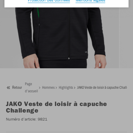
Page
Retour
Hommes
Highlights
JAKO Veste de loisir à capuche Challeng
d'accueil
JAKO
Veste de loisir à capuche
Challenge
Numéro d’article:
9821