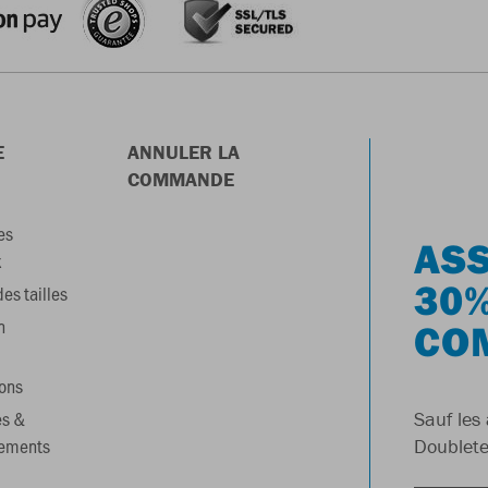
E
ANNULER LA
COMMANDE
es
ASS
x
30%
es tailles
n
CO
ons
es &
Sauf les 
gements
Doublete