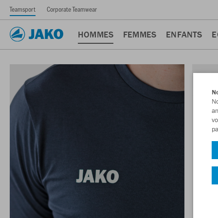
Teamsport
Corporate Teamwear
HOMMES
FEMMES
ENFANTS
E
No
No
am
vo
pa