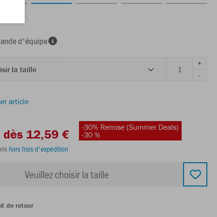
nde d'équipe
+
sir la taille
-
er article
-30% Remise (Summer Deals)
dès 12,59 €
-30 %
ris
hors frais d'expédition
Veuillez choisir la taille
it de retour