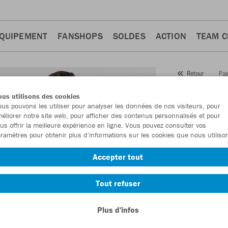
QUIPEMENT
FANSHOPS
SOLDES
ACTION
TEAM 
Pag
Retour
JAKO
us utilisons des cookies
us pouvons les utiliser pour analyser les données de nos visiteurs, pour
Numéro d’article
éliorer notre site web, pour afficher des contenus personnalisés et pour
us offrir la meilleure expérience en ligne. Vous pouvez consulter vos
ramètres pour obtenir plus d'informations sur les cookies que nous utiliso
En tant que me
Accepter tout
commande.
De
Tout refuser
Plus d'infos