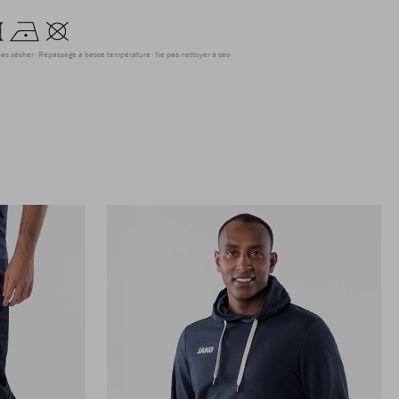
as sécher
Repassage à basse température
Ne pas nettoyer à sec