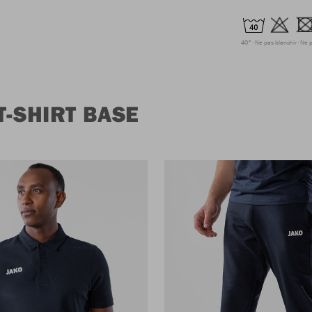
40°
Ne pas blanchir
Ne p
T-SHIRT BASE