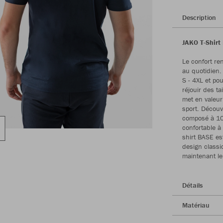
Description
JAKO T-Shirt 
Le confort re
au quotidien.
S - 4XL et po
réjouir des ta
met en valeur
sport. Découv
composé à 100
confortable à 
shirt BASE est
design classi
maintenant le
Détails
Matériau