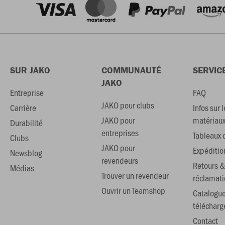
SUR JAKO
COMMUNAUTÉ
SERVIC
JAKO
Entreprise
FAQ
JAKO pour clubs
Carrière
Infos sur l
JAKO pour
matériau
Durabilité
entreprises
Tableaux d
Clubs
JAKO pour
Expéditio
Newsblog
revendeurs
Retours &
Médias
Trouver un revendeur
réclamati
Ouvrir un Teamshop
Catalogu
téléchar
Contact