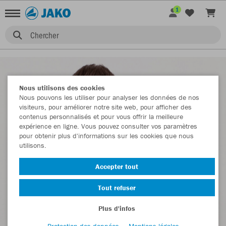
1
Chercher
Nous utilisons des cookies
Nous pouvons les utiliser pour analyser les données de nos
visiteurs, pour améliorer notre site web, pour afficher des
contenus personnalisés et pour vous offrir la meilleure
expérience en ligne. Vous pouvez consulter vos paramètres
pour obtenir plus d'informations sur les cookies que nous
utilisons.
Accepter tout
Tout refuser
Plus d'infos
Protection des données
Mentions légales