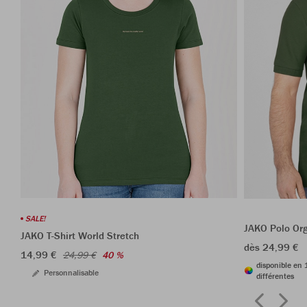
SALE!
JAKO Polo Or
JAKO T-Shirt World Stretch
dès 24,99 €
14,99 €
24,99 €
40 %
disponible en 
Personnalisable
différentes