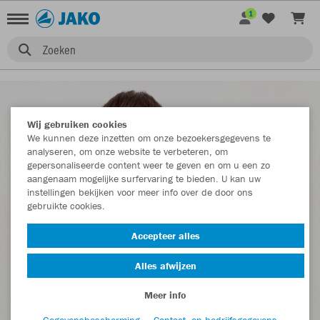
1
Zoeken
Wij gebruiken cookies
We kunnen deze inzetten om onze bezoekersgegevens te
analyseren, om onze website te verbeteren, om
gepersonaliseerde content weer te geven en om u een zo
aangenaam mogelijke surfervaring te bieden. U kan uw
instellingen bekijken voor meer info over de door ons
gebruikte cookies.
Accepteer alles
Alles afwijzen
Meer info
Gegevensbescherming
Contact- en bedrijfsgegevens