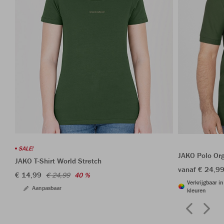
SALE!
JAKO Polo Or
JAKO T-Shirt World Stretch
vanaf € 24,9
€ 14,99
€ 24,99
40 %
Verkrijgbaar i
Aanpasbaar
kleuren