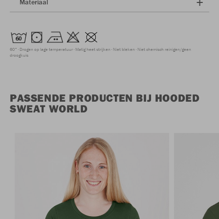
Materiaal
60°
Drogen op lage temperatuur
Matig heet strijken
Niet bleken
Niet chemisch reinigen/geen
droogkuis
PASSENDE PRODUCTEN BIJ HOODED
SWEAT WORLD