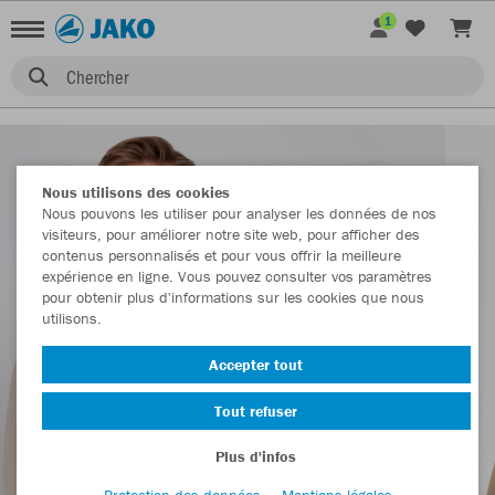
1
Chercher
Nous utilisons des cookies
Nous pouvons les utiliser pour analyser les données de nos
visiteurs, pour améliorer notre site web, pour afficher des
contenus personnalisés et pour vous offrir la meilleure
expérience en ligne. Vous pouvez consulter vos paramètres
pour obtenir plus d'informations sur les cookies que nous
utilisons.
Accepter tout
Tout refuser
Plus d'infos
Protection des données
Mentions légales