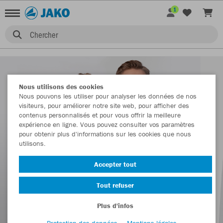
1
Chercher
Nous utilisons des cookies
Nous pouvons les utiliser pour analyser les données de nos
visiteurs, pour améliorer notre site web, pour afficher des
contenus personnalisés et pour vous offrir la meilleure
expérience en ligne. Vous pouvez consulter vos paramètres
pour obtenir plus d'informations sur les cookies que nous
utilisons.
Accepter tout
Tout refuser
Plus d'infos
Protection des données
Mentions légales