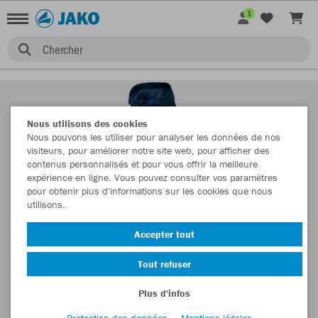
1
Chercher
Nous utilisons des cookies
Nous pouvons les utiliser pour analyser les données de nos
visiteurs, pour améliorer notre site web, pour afficher des
contenus personnalisés et pour vous offrir la meilleure
expérience en ligne. Vous pouvez consulter vos paramètres
pour obtenir plus d'informations sur les cookies que nous
utilisons.
Accepter tout
Tout refuser
Plus d'infos
Protection des données
Mentions légales