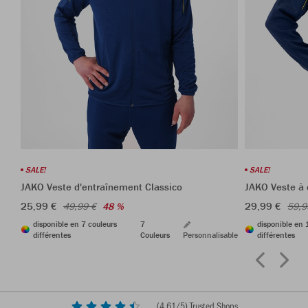
SALE!
SALE!
JAKO Veste d'entraînement Classico
JAKO Veste à 
25,99 €
29,99 €
49,99 €
48 %
59,9
disponible en 7 couleurs
7
disponible en 
différentes
Couleurs
Personnalisable
différentes
(
4,61
/5) Trusted Shops