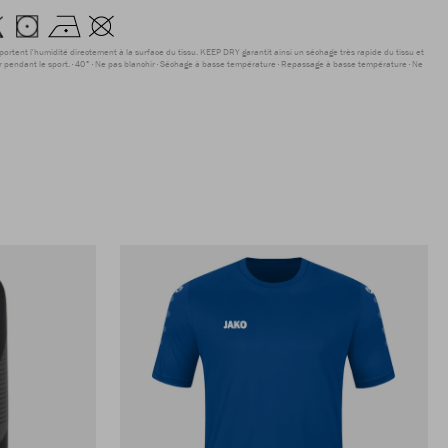
sportent l'humidité directement à la surface du tissu. KEEP DRY garantit ainsi un séchage très rapide du tissu et
r pendant le sport.
40°
Ne pas blanchir
Séchage à basse température
Repassage à basse température
Ne