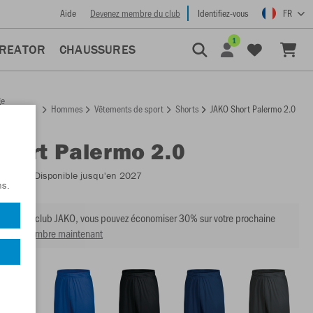
Aide
Devenez membre du club
Identifiez-vous
FR
1
CREATOR
CHAUSSURES
ge
Hommes
Vêtements de sport
Shorts
JAKO Short Palermo 2.0
ccueil
Short Palermo 2.0
:
4404
- Disponible jusqu'en 2027
ns.
mbre du club JAKO, vous pouvez économiser 30% sur votre prochaine
venir membre maintenant