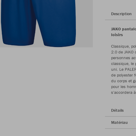
Description
JAKO pantalo
loisirs
Classique, po
2.0 de JAKO c
personnes act
classique, le 
uni. Le PALE
de polyester f
du corps et ga
pour les homm
s'accordera à
Détails
Matériau