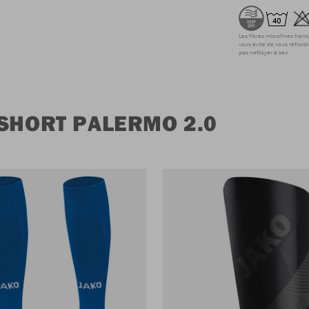
Les fibres microfines tran
vous évite de vous refroidi
pas nettoyer à sec
SHORT PALERMO 2.0