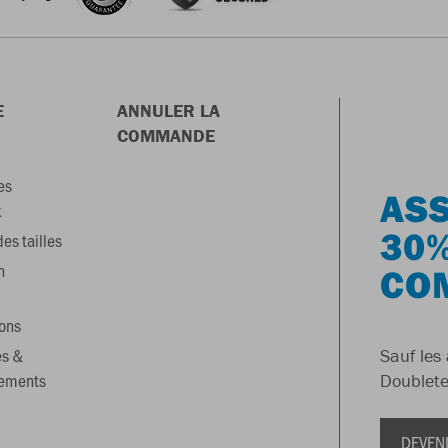
E
ANNULER LA
COMMANDE
es
ASS
x
30%
es tailles
n
CO
ons
es &
Sauf les 
gements
Doublete
DEVEN