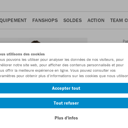
QUIPEMENT
FANSHOPS
SOLDES
ACTION
TEAM 
Pa
Retour
d'a
us utilisons des cookies
JAKO
us pouvons les utiliser pour analyser les données de nos visiteurs, pour
éliorer notre site web, pour afficher des contenus personnalisés et pour
us offrir la meilleure expérience en ligne. Vous pouvez consulter vos
Numéro d’article
ramètres pour obtenir plus d'informations sur les cookies que nous utiliso
Accepter tout
En tant que me
commande.
De
Tout refuser
Plus d'infos