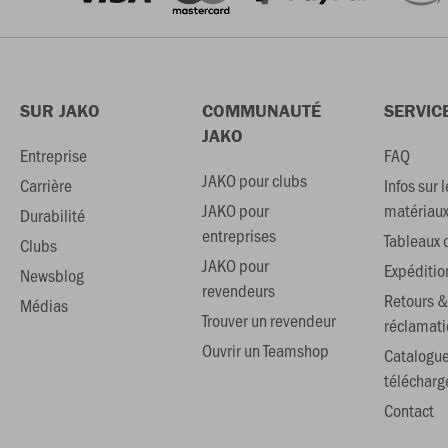
SUR JAKO
COMMUNAUTÉ
SERVIC
JAKO
Entreprise
FAQ
JAKO pour clubs
Carrière
Infos sur l
JAKO pour
matériau
Durabilité
entreprises
Tableaux d
Clubs
JAKO pour
Expéditio
Newsblog
revendeurs
Retours &
Médias
Trouver un revendeur
réclamati
Ouvrir un Teamshop
Catalogu
téléchar
Contact