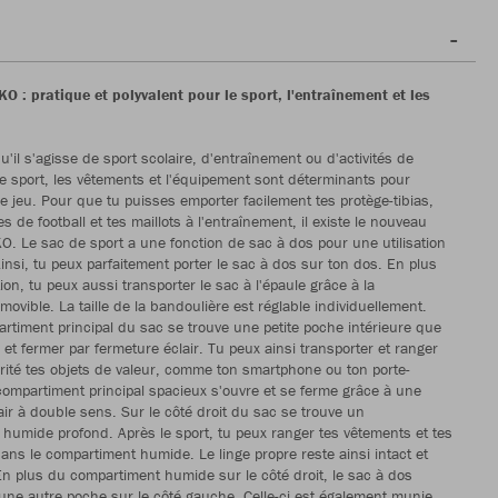
O : pratique et polyvalent pour le sport, l'entraînement et les
'il s'agisse de sport scolaire, d'entraînement ou d'activités de
 le sport, les vêtements et l'équipement sont déterminants pour
de jeu. Pour que tu puisses emporter facilement tes protège-tibias,
 de football et tes maillots à l'entraînement, il existe le nouveau
O. Le sac de sport a une fonction de sac à dos pour une utilisation
Ainsi, tu peux parfaitement porter le sac à dos sur ton dos. En plus
ion, tu peux aussi transporter le sac à l'épaule grâce à la
ovible. La taille de la bandoulière est réglable individuellement.
rtiment principal du sac se trouve une petite poche intérieure que
 et fermer par fermeture éclair. Tu peux ainsi transporter et ranger
rité tes objets de valeur, comme ton smartphone ou ton porte-
ompartiment principal spacieux s'ouvre et se ferme grâce à une
air à double sens. Sur le côté droit du sac se trouve un
humide profond. Après le sport, tu peux ranger tes vêtements et tes
ns le compartiment humide. Le linge propre reste ainsi intact et
n plus du compartiment humide sur le côté droit, le sac à dos
une autre poche sur le côté gauche. Celle-ci est également munie