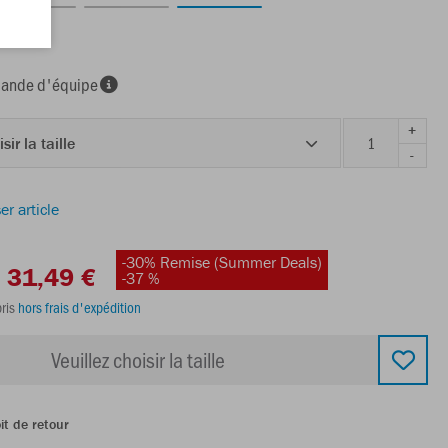
nde d'équipe
+
sir la taille
-
er article
-30% Remise (Summer Deals)
31,49 €
-37 %
ris
hors frais d'expédition
Veuillez choisir la taille
it de retour