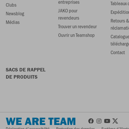
entreprises
Tableaux d
Clubs
JAKO pour
Expéditio
Newsblog
revendeurs
Retours &
Médias
Trouver un revendeur
réclamati
Ouvrir un Teamshop
Catalogu
téléchar
Contact
SACS DE RAPPEL
DE PRODUITS
WE ARE TEAM
Déclaration d'accessibilité
Protection des données
Système d'Alerte