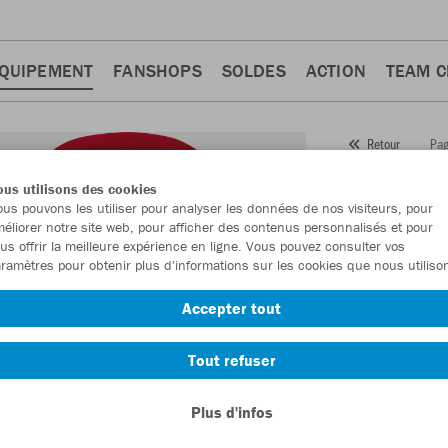
QUIPEMENT
FANSHOPS
SOLDES
ACTION
TEAM 
Pag
Retour
JAKO
us utilisons des cookies
us pouvons les utiliser pour analyser les données de nos visiteurs, pour
Numéro d’article
éliorer notre site web, pour afficher des contenus personnalisés et pour
us offrir la meilleure expérience en ligne. Vous pouvez consulter vos
ramètres pour obtenir plus d'informations sur les cookies que nous utiliso
En tant que me
Accepter tout
commande.
De
Tout refuser
Plus d'infos