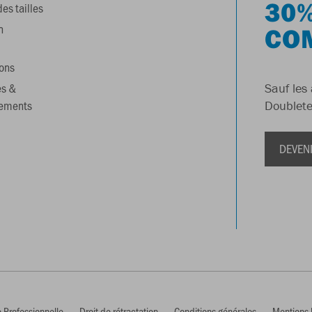
30%
es tailles
n
CO
ons
es &
Sauf les 
gements
Doublete
DEVEN
 Professionnelle
Droit de rétractation
Conditions générales
Mentions 