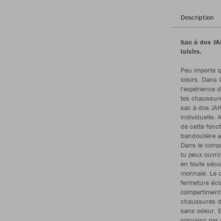
Description
Sac à dos JAK
loisirs.
Peu importe qu
loisirs. Dans
l'expérience 
tes chaussures
sac à dos JAK
individuelle. 
de cette fonct
bandoulière am
Dans le compa
tu peux ouvrir
en toute sécu
monnaie. Le c
fermeture écl
compartiment 
chaussures da
sans odeur. E
convainc par 