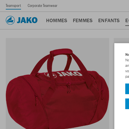
Teamsport
Corporate Teamwear
HOMMES
FEMMES
ENFANTS
E
No
No
am
vo
pa