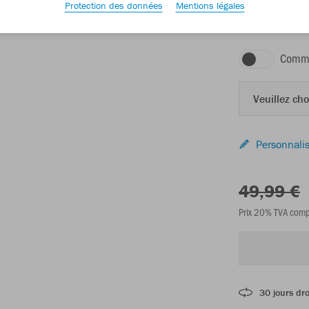
Protection des données
Mentions légales
rouge chili
Comma
Veuillez choi
Personnalis
49,99 €
Prix 20% TVA comp
30 jours dro