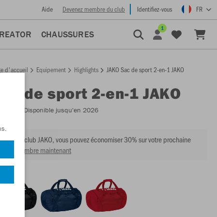
Aide
Devenez membre du club
Identifiez-vous
FR
1
CREATOR
CHAUSSURES
e d'accueil
Equipement
Highlights
JAKO Sac de sport 2-en-1 JAKO
Sac de sport 2-en-1 JAKO
:
1989
- Disponible jusqu'en 2026
ns.
mbre du club JAKO, vous pouvez économiser 30% sur votre prochaine
venir membre maintenant