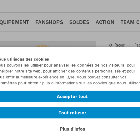
QUIPEMENT
FANSHOPS
SOLDES
ACTION
TEAM 
Pag
Retour
JAKO
us utilisons des cookies
us pouvons les utiliser pour analyser les données de nos visiteurs, pour
Numéro d’article
éliorer notre site web, pour afficher des contenus personnalisés et pour
us offrir la meilleure expérience en ligne. Vous pouvez consulter vos
ramètres pour obtenir plus d'informations sur les cookies que nous utiliso
En tant que me
Accepter tout
commande.
De
Tout refuser
Plus d'infos