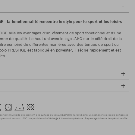
 - la fonctionnalité rencontre le style pour le sport et les loisirs
IGE allie les avantages d'un vêtement de sport fonctionnel et d'une
nne de qualité. Le haut uni avec le logo JAKO sur le côté droit de la
 être combiné de différentes manières avec des tenues de sport ou
e polo PRESTIGE est fabriqué en polyester, il sèche rapidement et est
ien.
sportent l'humidité directement à la surface du tissu. KEEP DRY garantit ainsi un séchage très rapide du tissu et
r pendant le sport.
40°
Ne pas blanchir
Séchage à basse température
Repassage à basse température
Ne