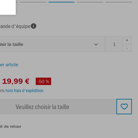
nde d'équipe
+
sir la taille
-
er article
19,99 €
-50 %
ris
hors frais d'expédition
Veuillez choisir la taille
it de retour