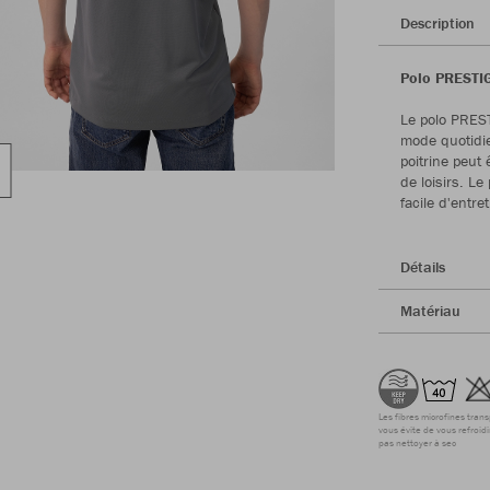
Description
Polo PRESTIGE
Le polo PREST
mode quotidie
poitrine peut
de loisirs. L
facile d'entret
Détails
Matériau
Les fibres microfines tran
vous évite de vous refroidi
pas nettoyer à sec