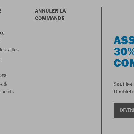
E
ANNULER LA
COMMANDE
es
ASS
x
30%
es tailles
n
CO
ons
es &
Sauf les 
gements
Doublete
DEVEN