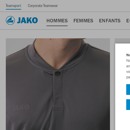
Teamsport
Corporate Teamwear
HOMMES
FEMMES
ENFANTS
E
No
No
am
vo
pa