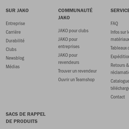
SUR JAKO
COMMUNAUTÉ
SERVIC
JAKO
Entreprise
FAQ
JAKO pour clubs
Carrière
Infos sur l
JAKO pour
matériau
Durabilité
entreprises
Tableaux d
Clubs
JAKO pour
Expéditio
Newsblog
revendeurs
Retours &
Médias
Trouver un revendeur
réclamati
Ouvrir un Teamshop
Catalogu
téléchar
Contact
SACS DE RAPPEL
DE PRODUITS