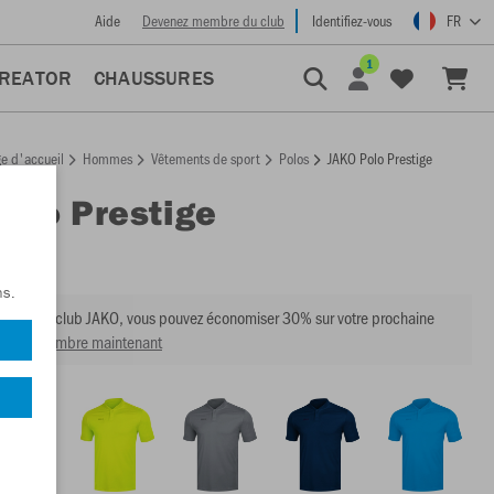
Aide
Devenez membre du club
Identifiez-vous
FR
1
CREATOR
CHAUSSURES
e d'accueil
Hommes
Vêtements de sport
Polos
JAKO Polo Prestige
Polo Prestige
:
6358
ns.
mbre du club JAKO, vous pouvez économiser 30% sur votre prochaine
venir membre maintenant