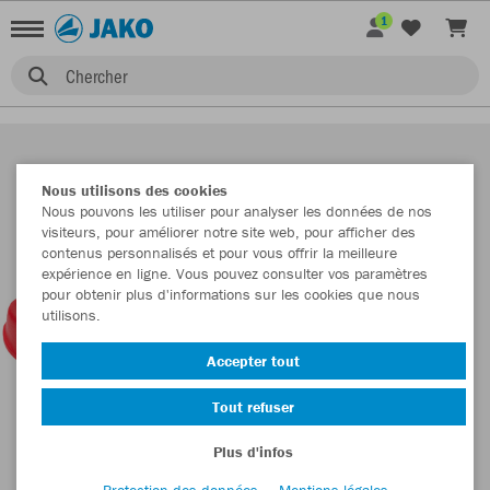
1
Chercher
Nous utilisons des cookies
Nous pouvons les utiliser pour analyser les données de nos
visiteurs, pour améliorer notre site web, pour afficher des
contenus personnalisés et pour vous offrir la meilleure
expérience en ligne. Vous pouvez consulter vos paramètres
pour obtenir plus d'informations sur les cookies que nous
utilisons.
Accepter tout
Tout refuser
Plus d'infos
Protection des données
Mentions légales