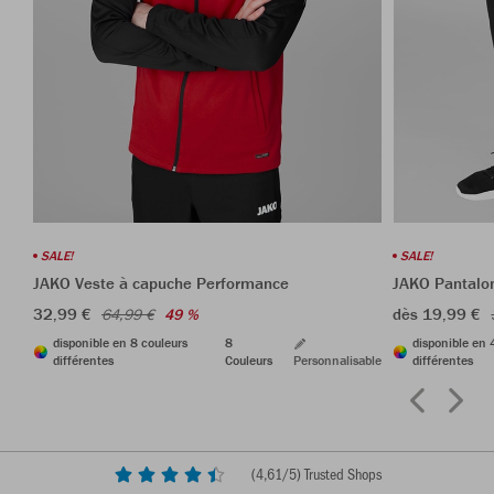
SALE!
SALE!
JAKO Veste à capuche Performance
JAKO Pantalon
32,99 €
dès 19,99 €
64,99 €
49 %
disponible en 8 couleurs
8
disponible en 
différentes
Couleurs
Personnalisable
différentes
(
4,61
/5) Trusted Shops