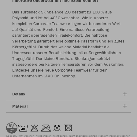
Innovative Underwear mit höchstem Komfort
Das Turtleneck Skinbalance 2.0 besteht zu 100 % aus
Polyamid und ist bei 40°C waschbar. Wie in unserer
kompletten Corporate Teamwear legen wir besonderen Wert
auf Qualität und Komfort. Eine nahtlose Verarbeitung
garantiert überragenden Tragekomfort. Die nahtlose
Verarbeitung garantiert eine optimale Passform und ein gutes
Körpergefühl. Durch das weiche Material besticht die
Underwear unserer Berufskleidung mit außergewöhnlichem
Tragegefühl. Der kleine Rundhals-Stehkragen schützt
insbesondere bei kälteren Temperaturen vor dem Auskühlen.
Entdecke unsere neue Corporate Teamwear für dein
Unternehmen im JAKO Onlineshop.
Details
Material
Keep Dry
40° waschen
Nicht chloren
Nicht bügeln
Nicht chemisch reinigen
Nicht im Trockner trocknen