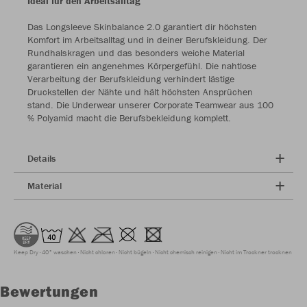
Ideal für den Arbeitsalltag
Das Longsleeve Skinbalance 2.0 garantiert dir höchsten
Komfort im Arbeitsalltag und in deiner Berufskleidung. Der
Rundhalskragen und das besonders weiche Material
garantieren ein angenehmes Körpergefühl. Die nahtlose
Verarbeitung der Berufskleidung verhindert lästige
Druckstellen der Nähte und hält höchsten Ansprüchen
stand. Die Underwear unserer Corporate Teamwear aus 100
% Polyamid macht die Berufsbekleidung komplett.
Details
Material
Keep Dry
40° waschen
Nicht chloren
Nicht bügeln
Nicht chemisch reinigen
Nicht im Trockner trocknen
Bewertungen