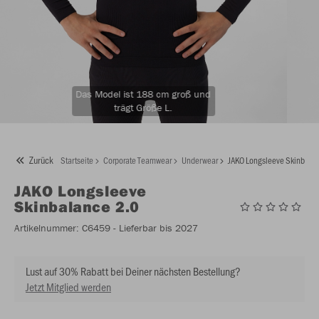
Das Model ist 188 cm groß und
trägt Größe L.
Zurück
Startseite
Corporate Teamwear
Underwear
JAKO Longsleeve Skinbala
JAKO
Longsleeve
Skinbalance 2.0
Artikelnummer:
C6459
- Lieferbar bis 2027
Lust auf 30% Rabatt bei Deiner nächsten Bestellung?
Jetzt Mitglied werden