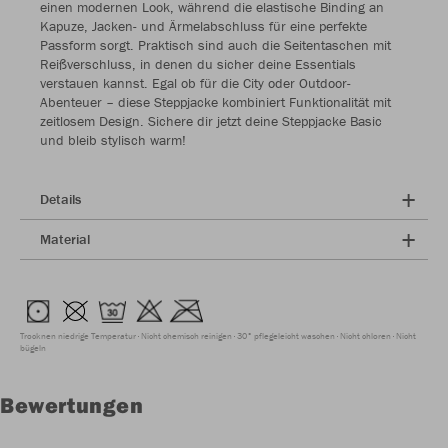
einen modernen Look, während die elastische Binding an
Kapuze, Jacken- und Ärmelabschluss für eine perfekte
Passform sorgt. Praktisch sind auch die Seitentaschen mit
Reißverschluss, in denen du sicher deine Essentials
verstauen kannst. Egal ob für die City oder Outdoor-
Abenteuer – diese Steppjacke kombiniert Funktionalität mit
zeitlosem Design. Sichere dir jetzt deine Steppjacke Basic
und bleib stylisch warm!
Details
Material
Trocknen niedrige Temperatur
Nicht chemisch reinigen
30° pflegeleicht waschen
Nicht chloren
Nicht
bügeln
Bewertungen