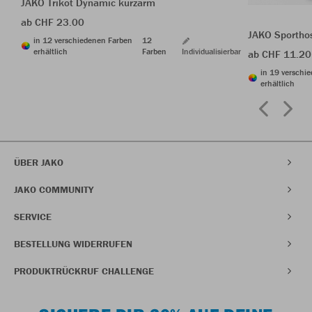
JAKO Trikot Dynamic kurzarm
ab CHF 23.00
JAKO Sporthos
in 12 verschiedenen Farben
12
erhältlich
Farben
Individualisierbar
ab CHF 11.20
in 19 verschi
erhältlich
ÜBER JAKO
JAKO COMMUNITY
SERVICE
BESTELLUNG WIDERRUFEN
PRODUKTRÜCKRUF CHALLENGE