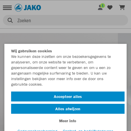
1
Zoeken
Wij gebruiken cookies
We kunnen deze inzetten om onze bezoekersgegevens te
analyseren, om onze website te verbeteren, om
gepersonaliseerde content weer te geven en om u een zo
aangenaam mogelijke surfervaring te bieden. U kan uw
instellingen bekijken voor meer info over de door ons
gebruikte cookies.
Accepteer alles
Alles afwijzen
Meer info
Gegevensbescherming
Contact- en bedrijfsgegevens