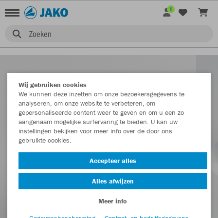
1
Zoeken
Wij gebruiken cookies
We kunnen deze inzetten om onze bezoekersgegevens te
analyseren, om onze website te verbeteren, om
gepersonaliseerde content weer te geven en om u een zo
aangenaam mogelijke surfervaring te bieden. U kan uw
instellingen bekijken voor meer info over de door ons
gebruikte cookies.
Accepteer alles
Alles afwijzen
Meer info
Gegevensbescherming
Contact- en bedrijfsgegevens