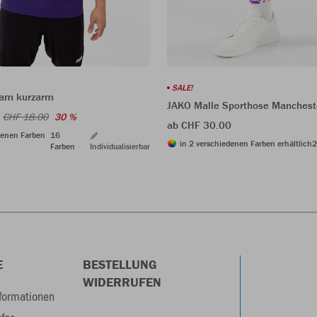
SALE!
eam kurzarm
JAKO Malle Sporthose Manchest
CHF 18.00
30 %
ab CHF 30.00
denen Farben
16
in 2 verschiedenen Farben erhältlich
2
Farben
Individualisierbar
E
BESTELLUNG
WIDERRUFEN
formationen