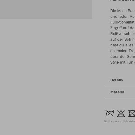
Die Malle Bau
und jeden Aus
Funktionalitä
Zugriff auf d
Reißverschlus
auf der Schi
hast du alles
optimalen Tra
über der Schu
Style mit Fun
Details
Material
Nicht waschen
Nicht chlo