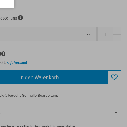
chwarz
estellung
+
-
00
MwSt.
zzgl. Versand
In den Warenkorb
ckgaberecht
Schnelle Bearbeitung
g
tasche – praktisch, kompakt, immer dabei