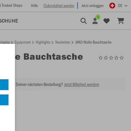
) Trusted Shops
Hilfe
Clubmitglied werden
Jetzt einloggen
DE
1
SCHUHE
rtseite
Equipment
Highlights
Neuheiten
JAKO Malle Bauchtasche
Malle Bauchtasche
M1589
abatt bei Deiner nächsten Bestellung?
Jetzt Mitglied werden