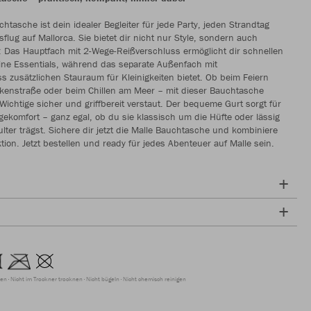
chtasche ist dein idealer Begleiter für jede Party, jeden Strandtag
flug auf Mallorca. Sie bietet dir nicht nur Style, sondern auch
t: Das Hauptfach mit 2-Wege-Reißverschluss ermöglicht dir schnellen
eine Essentials, während das separate Außenfach mit
s zusätzlichen Stauraum für Kleinigkeiten bietet. Ob beim Feiern
nkenstraße oder beim Chillen am Meer – mit dieser Bauchtasche
 Wichtige sicher und griffbereit verstaut. Der bequeme Gurt sorgt für
gekomfort – ganz egal, ob du sie klassisch um die Hüfte oder lässig
lter trägst. Sichere dir jetzt die Malle Bauchtasche und kombiniere
ktion. Jetzt bestellen und ready für jedes Abenteuer auf Malle sein.
ren
Nicht im Trockner trocknen
Nicht bügeln
Nicht chemisch reinigen