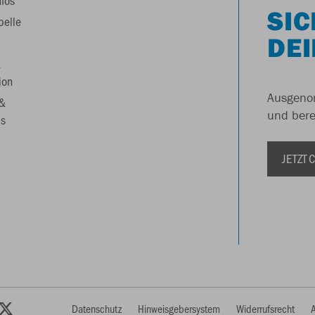
nfos
SIC
belle
DEI
&
ion
Ausgenom
 &
und berei
s
JETZT
Datenschutz
Hinweisgebersystem
Widerrufsrecht