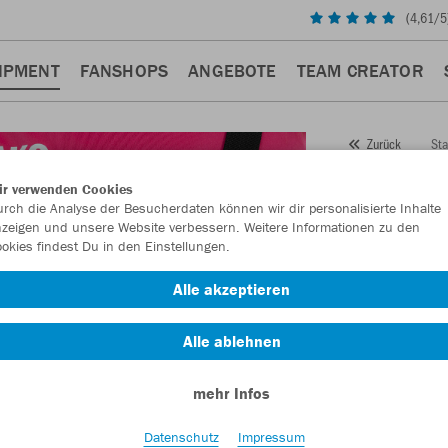
(
4,61
/5
IPMENT
FANSHOPS
ANGEBOTE
TEAM CREATOR
Sta
Zurück
JAKO
ir verwenden Cookies
rch die Analyse der Besucherdaten können wir dir personalisierte Inhalte
Artikelnummer:
zeigen und unsere Website verbessern. Weitere Informationen zu den
okies findest Du in den Einstellungen.
Lust auf 30% R
Alle akzeptieren
Alle ablehnen
mehr Infos
Datenschutz
Impressum