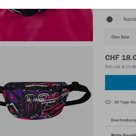
weiß/pink/lila/s
Teamb
One Size
CHF 18.
Preis inkl. 8.1% 
30 Tage Rü
Beschreibun
Malle Bauch