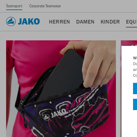
Teamsport
Corporate Teamwear
HERREN
DAMEN
KINDER
EQU
W
Du
an
Co