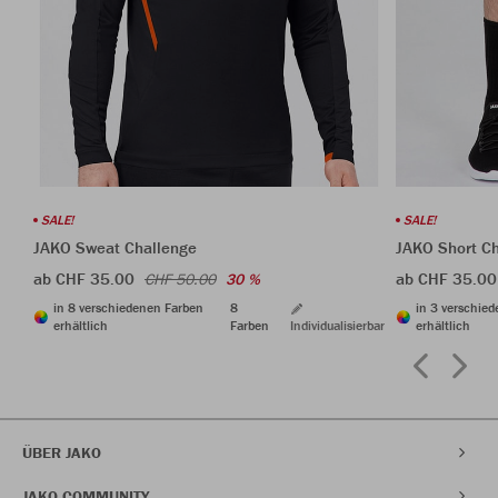
SALE!
SALE!
JAKO Sweat Challenge
JAKO Short C
ab CHF 35.00
ab CHF 35.00
CHF 50.00
30 %
in 8 verschiedenen Farben
8
in 3 verschie
erhältlich
Farben
Individualisierbar
erhältlich
ÜBER JAKO
JAKO COMMUNITY