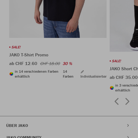
SALE!
JAKO T-Shirt Promo
SALE!
ab CHF 12.60
CHF 18.00
30 %
JAKO Short C
in 14 verschiedenen Farben
14
erhältlich
Farben
Individualisierbar
ab CHF 35.00
in 3 verschie
erhältlich
ÜBER JAKO
JAKO COMMUNITY