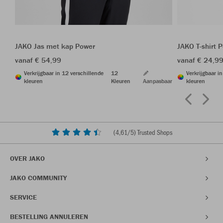
JAKO Jas met kap Power
JAKO T-shirt 
vanaf € 54,99
vanaf € 24,9
Verkrijgbaar in 12 verschillende
12
Verkrijgbaar i
kleuren
Kleuren
Aanpasbaar
kleuren
(
4,61
/5) Trusted Shops
OVER JAKO
JAKO COMMUNITY
SERVICE
BESTELLING ANNULEREN