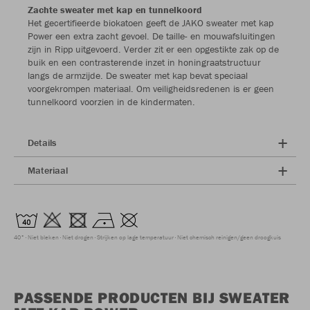
Zachte sweater met kap en tunnelkoord
Het gecertifieerde biokatoen geeft de JAKO sweater met kap
Power een extra zacht gevoel. De taille- en mouwafsluitingen
zijn in Ripp uitgevoerd. Verder zit er een opgestikte zak op de
buik en een contrasterende inzet in honingraatstructuur
langs de armzijde. De sweater met kap bevat speciaal
voorgekrompen materiaal. Om veiligheidsredenen is er geen
tunnelkoord voorzien in de kindermaten.
Details
Materiaal
40°
Niet bleken
Niet drogen
Strijken op lage temperatuur
Niet chemisch reinigen/geen droogkuis
PASSENDE PRODUCTEN BIJ SWEATER