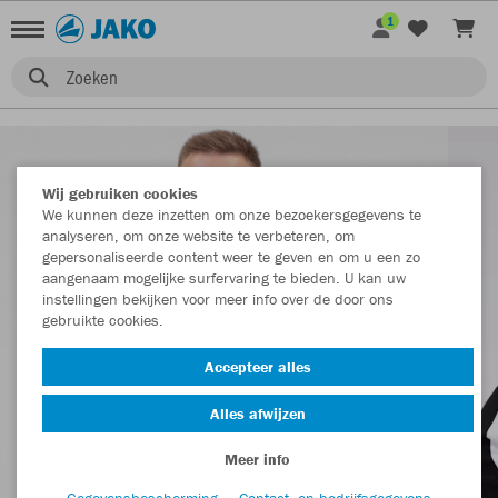
1
Zoeken
Wij gebruiken cookies
We kunnen deze inzetten om onze bezoekersgegevens te
analyseren, om onze website te verbeteren, om
gepersonaliseerde content weer te geven en om u een zo
aangenaam mogelijke surfervaring te bieden. U kan uw
instellingen bekijken voor meer info over de door ons
gebruikte cookies.
Accepteer alles
Alles afwijzen
Meer info
Gegevensbescherming
Contact- en bedrijfsgegevens