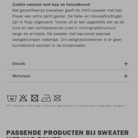
Zachte sweater met kap en tunnelkoord
Het gecertifieerde biokatoen geeft de JAKO sweater met kap
Power een extra zacht gevoel. De taille- en mouwafsluitingen
zijn in Ripp uitgevoerd. Verder zit er een opgestikte zak op de
buik en een contrasterende inzet in honingraatstructuur
langs de armzijde. De sweater met kap bevat speciaal
voorgekrompen materiaal. Om veiligheidsredenen is er geen
tunnelkoord voorzien in de kindermaten.
Details
Materiaal
40°
Niet bleken
Niet drogen
Strijken op lage temperatuur
Niet chemisch reinigen/geen droogkuis
PASSENDE PRODUCTEN BIJ SWEATER