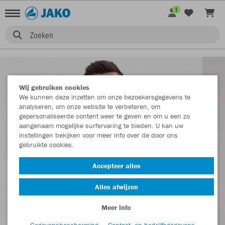
1
Zoeken
Wij gebruiken cookies
We kunnen deze inzetten om onze bezoekersgegevens te
analyseren, om onze website te verbeteren, om
gepersonaliseerde content weer te geven en om u een zo
aangenaam mogelijke surfervaring te bieden. U kan uw
instellingen bekijken voor meer info over de door ons
gebruikte cookies.
Accepteer alles
Alles afwijzen
Meer info
Gegevensbescherming
Contact- en bedrijfsgegevens