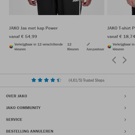
JAKO Jas met kap Power
JAKO T-shirt 
vanaf € 54,99
vanaf € 18,7
Verkrijgbaar in 12 verschillende
12
Verkrijgbaar i
kleuren
Kleuren
Aanpasbaar
kleuren
(
4,61
/5) Trusted Shops
OVER JAKO
JAKO COMMUNITY
SERVICE
BESTELLING ANNULEREN