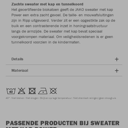
Zachte sweater met kap en tunnelkoord
Het gecertifieerde biokatoen geeft de JAKO sweater met kap
Power een extra zacht gevoel. De taille- en mouwafsluitingen
zijn in Ripp uitgevoerd. Verder zit er een opgestikte zak op de
buik en een contrasterende inzet in honingraatstructuur
langs de armzijde. De sweater met kap bevat speciaal
voorgekrompen materiaal. Om veiligheidsredenen is er geen
tunnelkoord voorzien in de kindermaten.
Details
Materiaal
40°
Niet bleken
Niet drogen
Strijken op lage temperatuur
Niet chemisch reinigen/geen droogkuis
PASSENDE PRODUCTEN BIJ SWEATER