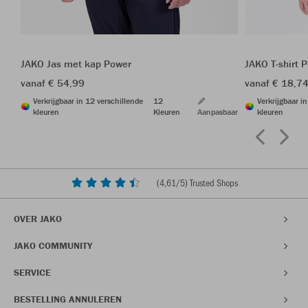
JAKO Jas met kap Power
JAKO T-shirt 
vanaf € 54,99
vanaf € 18,7
Verkrijgbaar in 12 verschillende
12
Verkrijgbaar i
kleuren
Kleuren
Aanpasbaar
kleuren
(
4,61
/5) Trusted Shops
OVER JAKO
JAKO COMMUNITY
SERVICE
BESTELLING ANNULEREN