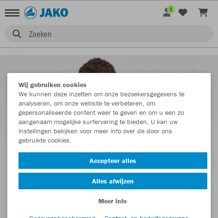
1
Zoeken
Wij gebruiken cookies
We kunnen deze inzetten om onze bezoekersgegevens te
analyseren, om onze website te verbeteren, om
gepersonaliseerde content weer te geven en om u een zo
aangenaam mogelijke surfervaring te bieden. U kan uw
instellingen bekijken voor meer info over de door ons
gebruikte cookies.
Accepteer alles
Alles afwijzen
Meer info
Gegevensbescherming
Contact- en bedrijfsgegevens