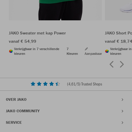
JAKO Sweater met kap Power
JAKO Short P
vanaf € 54,99
vanaf € 18,7
Verkrijgbaar in 7 verschillende
7
Verkrijgbaar i
kleuren
Kleuren
Aanpasbaar
kleuren
(
4,61
/5) Trusted Shops
OVER JAKO
JAKO COMMUNITY
SERVICE