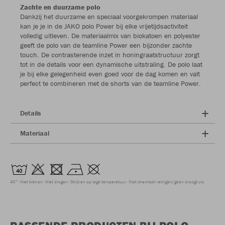
Zachte en duurzame polo
Dankzij het duurzame en speciaal voorgekrompen materiaal
kan je je in de JAKO polo Power bij elke vrijetijdsactiviteit
volledig uitleven. De materiaalmix van biokatoen en polyester
geeft de polo van de teamline Power een bijzonder zachte
touch. De contrasterende inzet in honingraatstructuur zorgt
tot in de details voor een dynamische uitstraling. De polo laat
je bij elke gelegenheid even goed voor de dag komen en valt
perfect te combineren met de shorts van de teamline Power.
Details
Materiaal
40°
Niet bleken
Niet drogen
Strijken op lage temperatuur
Niet chemisch reinigen/geen droogkuis