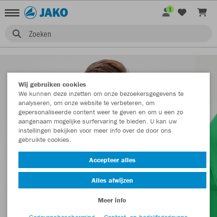
1
Zoeken
Wij gebruiken cookies
We kunnen deze inzetten om onze bezoekersgegevens te
analyseren, om onze website te verbeteren, om
gepersonaliseerde content weer te geven en om u een zo
aangenaam mogelijke surfervaring te bieden. U kan uw
instellingen bekijken voor meer info over de door ons
gebruikte cookies.
Accepteer alles
Alles afwijzen
Meer info
Gegevensbescherming
Contact- en bedrijfsgegevens