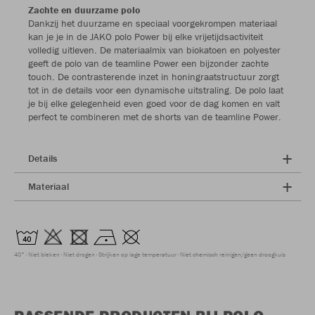
Zachte en duurzame polo
Dankzij het duurzame en speciaal voorgekrompen materiaal
kan je je in de JAKO polo Power bij elke vrijetijdsactiviteit
volledig uitleven. De materiaalmix van biokatoen en polyester
geeft de polo van de teamline Power een bijzonder zachte
touch. De contrasterende inzet in honingraatstructuur zorgt
tot in de details voor een dynamische uitstraling. De polo laat
je bij elke gelegenheid even goed voor de dag komen en valt
perfect te combineren met de shorts van de teamline Power.
Details
Materiaal
40°
Niet bleken
Niet drogen
Strijken op lage temperatuur
Niet chemisch reinigen/geen droogkuis