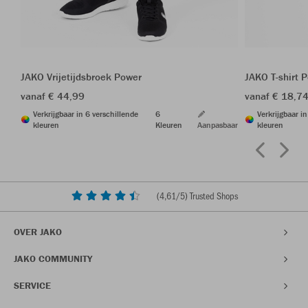
JAKO Vrijetijdsbroek Power
JAKO T-shirt 
vanaf € 44,99
vanaf € 18,7
Verkrijgbaar in 6 verschillende
6
Verkrijgbaar i
kleuren
Kleuren
Aanpasbaar
kleuren
(
4,61
/5) Trusted Shops
OVER JAKO
JAKO COMMUNITY
SERVICE