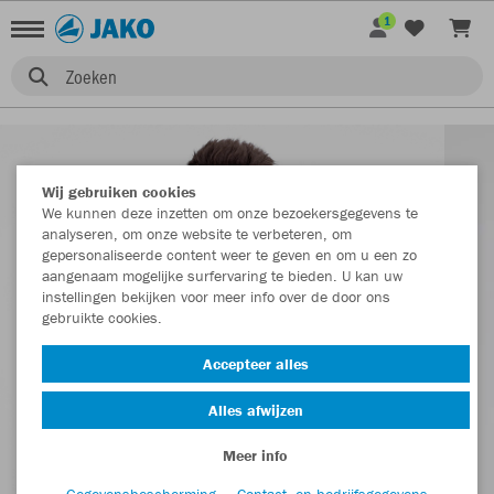
1
Zoeken
Wij gebruiken cookies
We kunnen deze inzetten om onze bezoekersgegevens te
analyseren, om onze website te verbeteren, om
gepersonaliseerde content weer te geven en om u een zo
aangenaam mogelijke surfervaring te bieden. U kan uw
instellingen bekijken voor meer info over de door ons
gebruikte cookies.
Accepteer alles
Alles afwijzen
Meer info
Gegevensbescherming
Contact- en bedrijfsgegevens