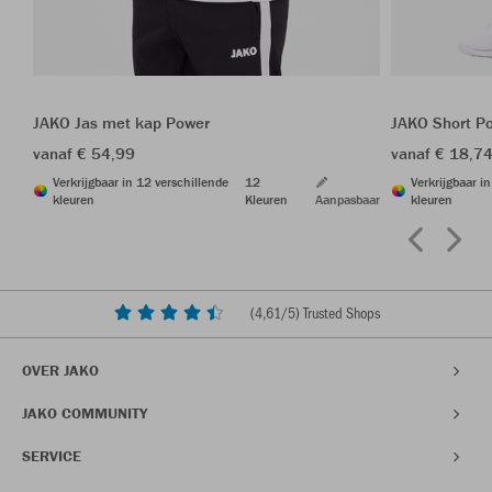
JAKO Jas met kap Power
JAKO Short P
vanaf € 54,99
vanaf € 18,7
Verkrijgbaar in 12 verschillende
12
Verkrijgbaar i
kleuren
Kleuren
Aanpasbaar
kleuren
(
4,61
/5) Trusted Shops
OVER JAKO
JAKO COMMUNITY
SERVICE