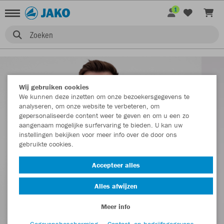
1
Zoeken
Wij gebruiken cookies
We kunnen deze inzetten om onze bezoekersgegevens te
analyseren, om onze website te verbeteren, om
gepersonaliseerde content weer te geven en om u een zo
aangenaam mogelijke surfervaring te bieden. U kan uw
instellingen bekijken voor meer info over de door ons
gebruikte cookies.
Accepteer alles
Alles afwijzen
Meer info
Gegevensbescherming
Contact- en bedrijfsgegevens