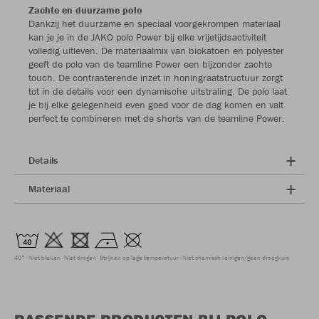
Zachte en duurzame polo
Dankzij het duurzame en speciaal voorgekrompen materiaal
kan je je in de JAKO polo Power bij elke vrijetijdsactiviteit
volledig uitleven. De materiaalmix van biokatoen en polyester
geeft de polo van de teamline Power een bijzonder zachte
touch. De contrasterende inzet in honingraatstructuur zorgt
tot in de details voor een dynamische uitstraling. De polo laat
je bij elke gelegenheid even goed voor de dag komen en valt
perfect te combineren met de shorts van de teamline Power.
Details
Materiaal
40°
Niet bleken
Niet drogen
Strijken op lage temperatuur
Niet chemisch reinigen/geen droogkuis