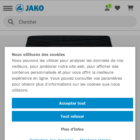
1
Chercher
Nous utilisons des cookies
Nous pouvons les utiliser pour analyser les données de nos
visiteurs, pour améliorer notre site web, pour afficher des
contenus personnalisés et pour vous offrir la meilleure
expérience en ligne. Vous pouvez consulter vos paramètres
pour obtenir plus d'informations sur les cookies que nous
utilisons.
Accepter tout
Tout refuser
Plus d'infos
Protection des données
Mentions légales