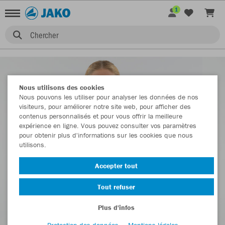
1
Chercher
Nous utilisons des cookies
Nous pouvons les utiliser pour analyser les données de nos
visiteurs, pour améliorer notre site web, pour afficher des
contenus personnalisés et pour vous offrir la meilleure
expérience en ligne. Vous pouvez consulter vos paramètres
pour obtenir plus d'informations sur les cookies que nous
utilisons.
Accepter tout
Tout refuser
Plus d'infos
Protection des données
Mentions légales