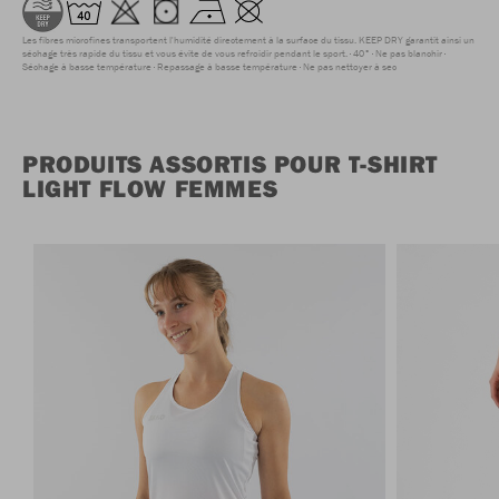
Les fibres microfines transportent l'humidité directement à la surface du tissu. KEEP DRY garantit ainsi un
séchage très rapide du tissu et vous évite de vous refroidir pendant le sport.
40°
Ne pas blanchir
Séchage à basse température
Repassage à basse température
Ne pas nettoyer à sec
PRODUITS ASSORTIS POUR T-SHIRT
LIGHT FLOW FEMMES