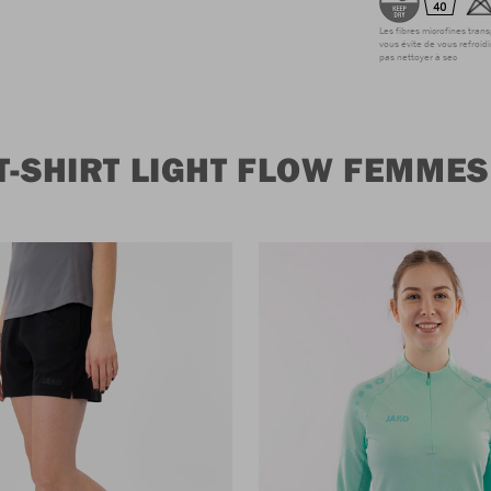
Les fibres microfines tran
vous évite de vous refroidi
pas nettoyer à sec
T-SHIRT LIGHT FLOW FEMMES