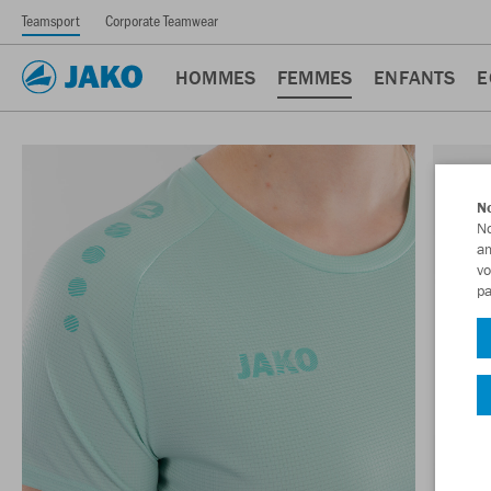
Teamsport
Corporate Teamwear
HOMMES
FEMMES
ENFANTS
E
No
No
am
vo
pa