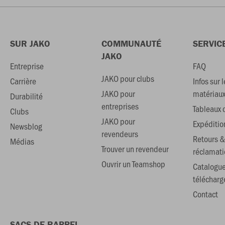
SUR JAKO
COMMUNAUTÉ
SERVIC
JAKO
Entreprise
FAQ
JAKO pour clubs
Carrière
Infos sur l
JAKO pour
matériau
Durabilité
entreprises
Tableaux d
Clubs
JAKO pour
Expéditio
Newsblog
revendeurs
Retours &
Médias
Trouver un revendeur
réclamati
Ouvrir un Teamshop
Catalogu
téléchar
Contact
SACS DE RAPPEL