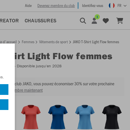
Aide
Devenez membre du club
Identifiez-vous
FR
1
CREATOR
CHAUSSURES
e d'accueil
Femmes
Vêtements de sport
JAKO T-Shirt Light Flow femmes
T-Shirt Light Flow femmes
:
6176D
- Disponible jusqu'en 2028
ns.
mbre du club JAKO, vous pouvez économiser 30% sur votre prochaine
venir membre maintenant