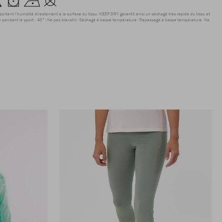
sportent l'humidité directement à la surface du tissu. KEEP DRY garantit ainsi un séchage très rapide du tissu et
r pendant le sport.
40°
Ne pas blanchir
Séchage à basse température
Repassage à basse température
Ne