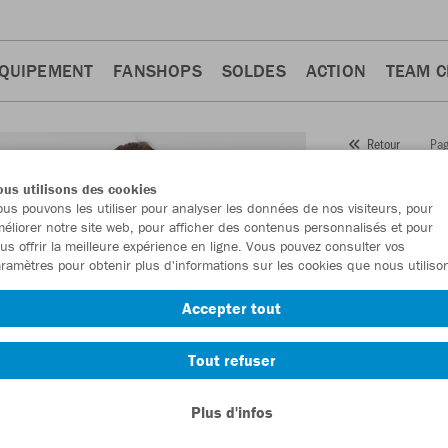
QUIPEMENT
FANSHOPS
SOLDES
ACTION
TEAM 
Pag
Retour
JAKO
us utilisons des cookies
us pouvons les utiliser pour analyser les données de nos visiteurs, pour
Numéro d’article
éliorer notre site web, pour afficher des contenus personnalisés et pour
us offrir la meilleure expérience en ligne. Vous pouvez consulter vos
ramètres pour obtenir plus d'informations sur les cookies que nous utiliso
En tant que me
Accepter tout
commande.
De
Tout refuser
Plus d'infos