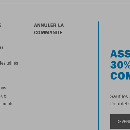
E
ANNULER LA
COMMANDE
es
ASS
x
30%
es tailles
n
CO
ons
es &
Sauf les 
gements
Doublete
DEVEN