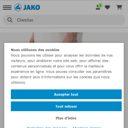
1
Chercher
Nous utilisons des cookies
Nous pouvons les utiliser pour analyser les données de nos
visiteurs, pour améliorer notre site web, pour afficher des
contenus personnalisés et pour vous offrir la meilleure
expérience en ligne. Vous pouvez consulter vos paramètres
pour obtenir plus d'informations sur les cookies que nous
utilisons.
Accepter tout
Tout refuser
Plus d'infos
Protection des données
Mentions légales