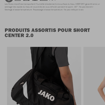
Les fibres microfines transportent l'humidité directement à la surface du tissu. KEEP DRY garantit ainsi un
séchage très rapide du tissu et vous évite de vous refroidir pendant le sport.
40°
Ne pas blanchir
Séchage à basse température
Repassage à basse température
Ne pas nettoyer à sec
PRODUITS ASSORTIS POUR SHORT
CENTER 2.0