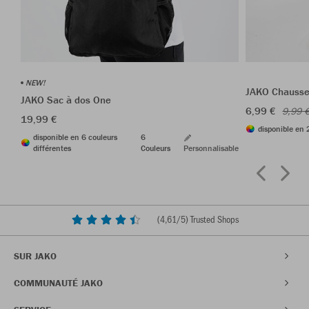
NEW!
JAKO Chausset
JAKO Sac à dos One
6,99 €
9,99 
19,99 €
disponible en 
disponible en 6 couleurs
6
différentes
Couleurs
Personnalisable
(
4,61
/5) Trusted Shops
SUR JAKO
COMMUNAUTÉ JAKO