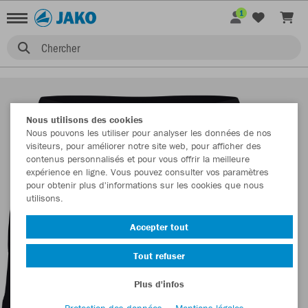
1
Chercher
Nous utilisons des cookies
Nous pouvons les utiliser pour analyser les données de nos
visiteurs, pour améliorer notre site web, pour afficher des
contenus personnalisés et pour vous offrir la meilleure
expérience en ligne. Vous pouvez consulter vos paramètres
pour obtenir plus d'informations sur les cookies que nous
utilisons.
Accepter tout
Tout refuser
Plus d'infos
Protection des données
Mentions légales