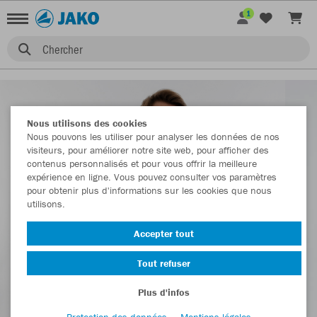
1
Chercher
Nous utilisons des cookies
Nous pouvons les utiliser pour analyser les données de nos
visiteurs, pour améliorer notre site web, pour afficher des
contenus personnalisés et pour vous offrir la meilleure
expérience en ligne. Vous pouvez consulter vos paramètres
pour obtenir plus d'informations sur les cookies que nous
utilisons.
Accepter tout
Tout refuser
Plus d'infos
Protection des données
Mentions légales