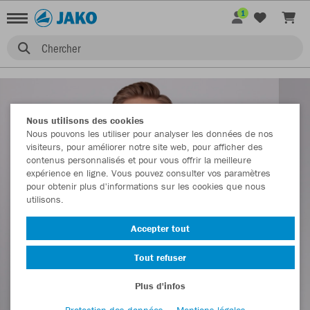
1
Chercher
Nous utilisons des cookies
Nous pouvons les utiliser pour analyser les données de nos
visiteurs, pour améliorer notre site web, pour afficher des
contenus personnalisés et pour vous offrir la meilleure
expérience en ligne. Vous pouvez consulter vos paramètres
pour obtenir plus d'informations sur les cookies que nous
utilisons.
Accepter tout
Tout refuser
Plus d'infos
Protection des données
Mentions légales