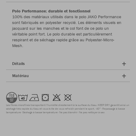
Polo Performance: durable et fonctionnel
100% des matériaux utilisés dans le polo JAKO Performance
sont fabriqués en polyester recyclé. Les éléments visuels en
jacquard sur les manches et le col font de ce polo un
véritable point fort. Le polo durable est particulièrement
respirant et de séchage rapide grâce au Polyester-Micro-
Mesh.
Détails
Matériau
Les fibres microfines transportent l'humidité directement à la surface du tissu. KEEP DRY garantit ainsi un
séchage très rapide du tissu et vous évite de vous refroidir pendant le sport.
40°
Repassage à basse
température
Séchage à basse température
Ne pas blanchir
Ne pas nettoyer à sec