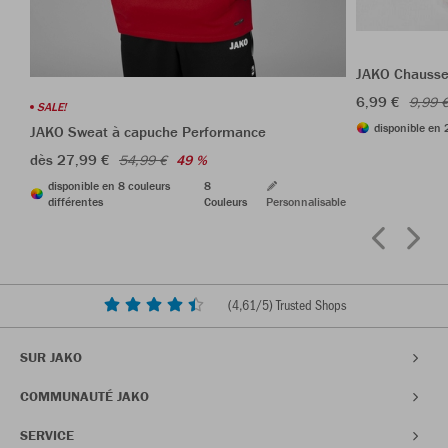
JAKO Chausset
6,99 €
9,99 
SALE!
disponible en 
JAKO Sweat à capuche Performance
dès 27,99 €
54,99 €
49 %
disponible en 8 couleurs
8
différentes
Couleurs
Personnalisable
(
4,61
/5) Trusted Shops
SUR JAKO
COMMUNAUTÉ JAKO
SERVICE