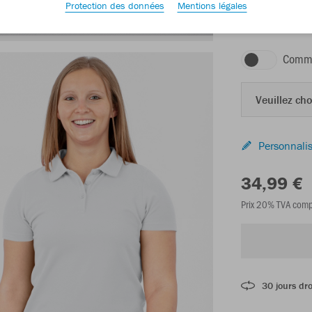
Protection des données
Mentions légales
blanc
Comma
Veuillez choi
Personnalis
34,99 €
Prix 20% TVA comp
30 jours dro