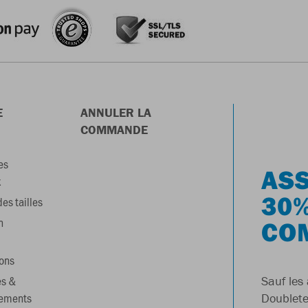
E
ANNULER LA
COMMANDE
es
ASS
x
30%
es tailles
n
CO
ons
es &
Sauf les 
gements
Doublete