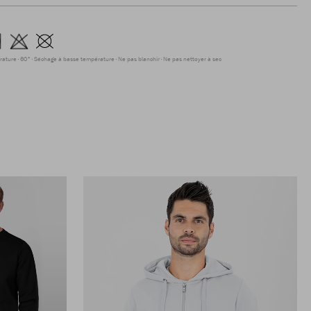
rature
60°
Séchage à basse température
Ne pas blanchir
Ne pas nettoyer à sec