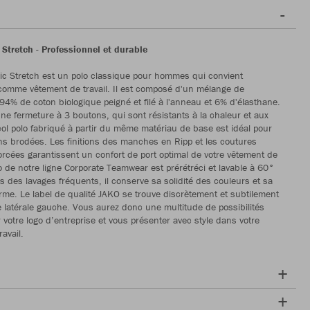
Stretch - Professionnel et durable
ic Stretch est un polo classique pour hommes qui convient
comme vêtement de travail. Il est composé d'un mélange de
94% de coton biologique peigné et filé à l'anneau et 6% d'élasthane.
’une fermeture à 3 boutons, qui sont résistants à la chaleur et aux
col polo fabriqué à partir du même matériau de base est idéal pour
ns brodées. Les finitions des manches en Ripp et les coutures
orcées garantissent un confort de port optimal de votre vêtement de
lo de notre ligne Corporate Teamwear est prérétréci et lavable à 60°
 des lavages fréquents, il conserve sa solidité des couleurs et sa
forme. Le label de qualité JAKO se trouve discrètement et subtilement
e latérale gauche. Vous aurez donc une multitude de possibilités
 votre logo d’entreprise et vous présenter avec style dans votre
avail.