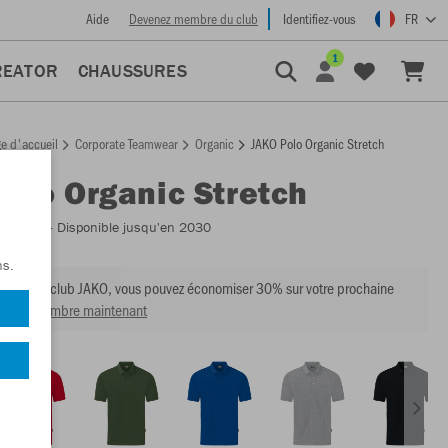
Aide
Devenez membre du club
Identifiez-vous
FR
1
REATOR
CHAUSSURES
e d'accueil
Corporate Teamwear
Organic
JAKO Polo Organic Stretch
Polo Organic Stretch
:
C6321
- Disponible jusqu'en 2030
ns.
mbre du club JAKO, vous pouvez économiser 30% sur votre prochaine
venir membre maintenant