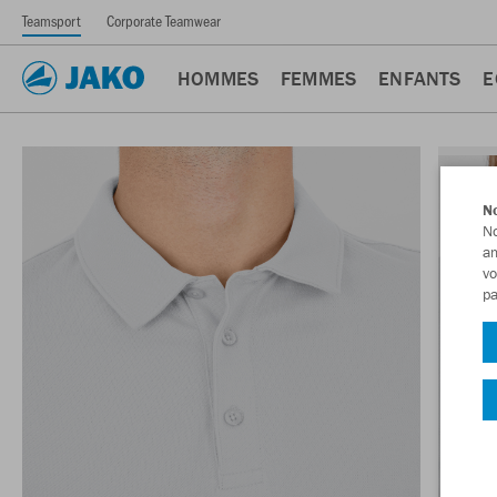
Teamsport
Corporate Teamwear
HOMMES
FEMMES
ENFANTS
E
No
No
am
vo
pa