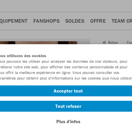
QUIPEMENT
FANSHOPS
SOLDES
OFFRE
TEAM C
Pag
Retour
JAKO
us utilisons des cookies
us pouvons les utiliser pour analyser les données de nos visiteurs, pour
Numéro d’article
éliorer notre site web, pour afficher des contenus personnalisés et pour
us offrir la meilleure expérience en ligne. Vous pouvez consulter vos
ramètres pour obtenir plus d'informations sur les cookies que nous utiliso
En tant que me
Accepter tout
commande.
De
Tout refuser
Plus d'infos