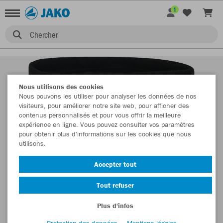
1
Chercher
Nous utilisons des cookies
Nous pouvons les utiliser pour analyser les données de nos
visiteurs, pour améliorer notre site web, pour afficher des
contenus personnalisés et pour vous offrir la meilleure
expérience en ligne. Vous pouvez consulter vos paramètres
pour obtenir plus d'informations sur les cookies que nous
utilisons.
Accepter tout
Tout refuser
Plus d'infos
Protection des données
Mentions légales