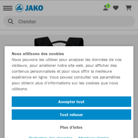
1
Chercher
Nous utilisons des cookies
Nous pouvons les utiliser pour analyser les données de nos
visiteurs, pour améliorer notre site web, pour afficher des
contenus personnalisés et pour vous offrir la meilleure
expérience en ligne. Vous pouvez consulter vos paramètres
pour obtenir plus d'informations sur les cookies que nous
utilisons.
Accepter tout
Tout refuser
Plus d'infos
Protection des données
Mentions légales