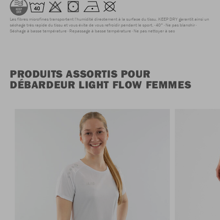
Les fibres microfines transportent l'humidité directement à la surface du tissu. KEEP DRY garantit ainsi un
séchage très rapide du tissu et vous évite de vous refroidir pendant le sport.
40°
Ne pas blanchir
Séchage à basse température
Repassage à basse température
Ne pas nettoyer à sec
PRODUITS ASSORTIS POUR
DÉBARDEUR LIGHT FLOW FEMMES