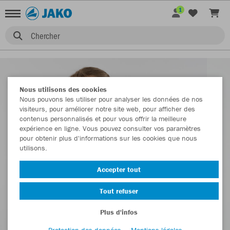
1
Chercher
Nous utilisons des cookies
Nous pouvons les utiliser pour analyser les données de nos
visiteurs, pour améliorer notre site web, pour afficher des
contenus personnalisés et pour vous offrir la meilleure
expérience en ligne. Vous pouvez consulter vos paramètres
pour obtenir plus d'informations sur les cookies que nous
utilisons.
Accepter tout
Tout refuser
Plus d'infos
Protection des données
Mentions légales