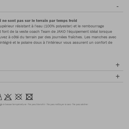
 ne sont pas sur le terrain par temps froid
upérieur résistant à l'eau (100% polyester) et le rembourrage
t font de la veste coach Team de JAKO l'équipement idéal lorsque
uvez à côté du terrain par des journées fraîches. Les manches avec
ntégré et le polaire doux à l'intérieur vous assurent un confort de
ge à basse température
Ne pas blanchir
Ne pas nettoyer à sec
Ne pas sécher