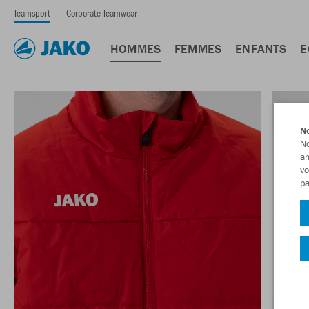
Teamsport
Corporate Teamwear
HOMMES
FEMMES
ENFANTS
E
No
No
am
vo
pa