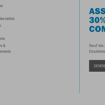
es
ASS
x
30%
es tailles
n
CO
ons
es &
Sauf les 
gements
Doublete
DEVEN