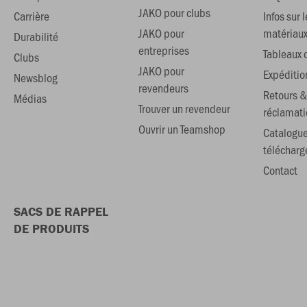
JAKO pour clubs
Carrière
Infos sur l
JAKO pour
matériau
Durabilité
entreprises
Tableaux d
Clubs
JAKO pour
Expéditio
Newsblog
revendeurs
Retours &
Médias
Trouver un revendeur
réclamati
Ouvrir un Teamshop
Catalogu
téléchar
Contact
SACS DE RAPPEL
DE PRODUITS