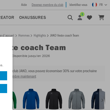
Aide
Devenez membre du club
Identifiez-vous
FR
1
REATOR
CHAUSSURES
e d'accueil
Hommes
Highlights
JAKO Veste coach Team
Veste coach Team
:
7104
- Disponible jusqu'en 2026
ns.
mbre du club JAKO, vous pouvez économiser 30% sur votre prochaine
venir membre maintenant