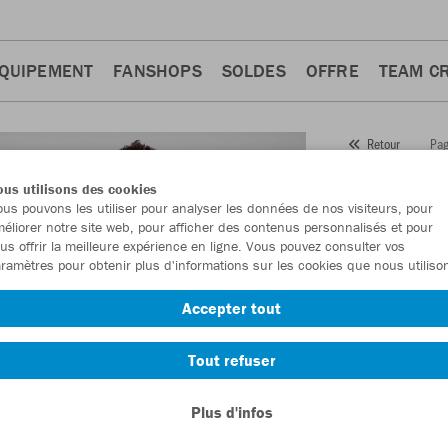
QUIPEMENT
FANSHOPS
SOLDES
OFFRE
TEAM C
Pag
Retour
JAKO
us utilisons des cookies
us pouvons les utiliser pour analyser les données de nos visiteurs, pour
Numéro d’article
éliorer notre site web, pour afficher des contenus personnalisés et pour
us offrir la meilleure expérience en ligne. Vous pouvez consulter vos
ramètres pour obtenir plus d'informations sur les cookies que nous utiliso
En tant que me
Accepter tout
commande.
De
Tout refuser
Plus d'infos