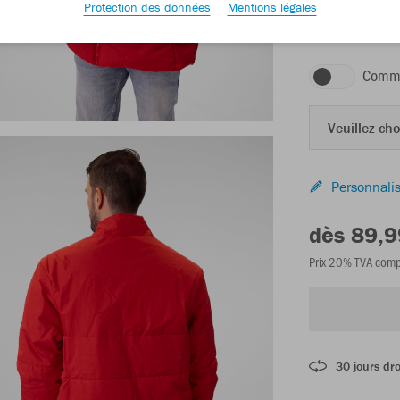
Protection des données
Mentions légales
rouge
Comma
Veuillez choi
Personnalis
dès 89,9
Prix 20% TVA comp
30 jours dro