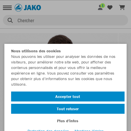
1
Chercher
Nous utilisons des cookies
Nous pouvons les utiliser pour analyser les données de nos
visiteurs, pour améliorer notre site web, pour afficher des
contenus personnalisés et pour vous offrir la meilleure
expérience en ligne. Vous pouvez consulter vos paramètres
pour obtenir plus d'informations sur les cookies que nous
utilisons.
Accepter tout
Tout refuser
Plus d'infos
Protection des données
Mentions légales