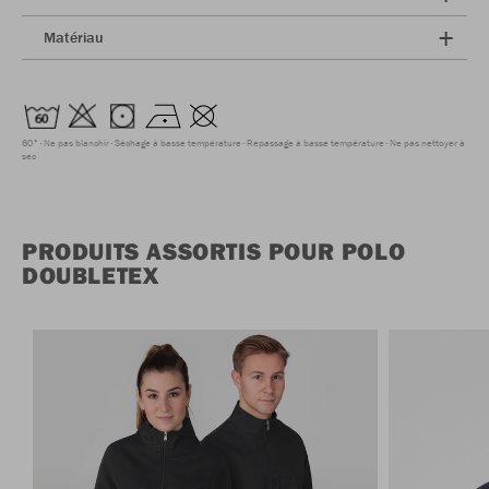
Matériau
60°
Ne pas blanchir
Séchage à basse température
Repassage à basse température
Ne pas nettoyer à
sec
PRODUITS ASSORTIS POUR POLO
DOUBLETEX