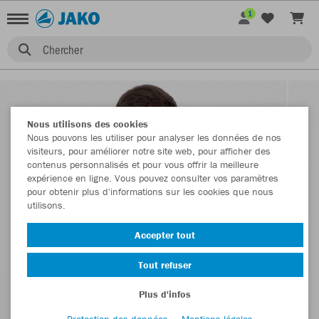
1
Chercher
Nous utilisons des cookies
Nous pouvons les utiliser pour analyser les données de nos
visiteurs, pour améliorer notre site web, pour afficher des
contenus personnalisés et pour vous offrir la meilleure
expérience en ligne. Vous pouvez consulter vos paramètres
pour obtenir plus d'informations sur les cookies que nous
utilisons.
Accepter tout
Tout refuser
Plus d'infos
Protection des données
Mentions légales