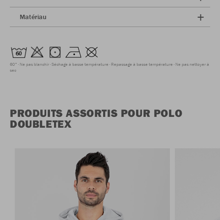
Matériau
60°
Ne pas blanchir
Séchage à basse température
Repassage à basse température
Ne pas nettoyer à
sec
PRODUITS ASSORTIS POUR POLO
DOUBLETEX