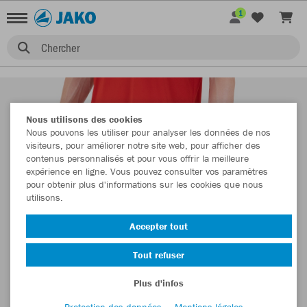
1
Chercher
Nous utilisons des cookies
Nous pouvons les utiliser pour analyser les données de nos
visiteurs, pour améliorer notre site web, pour afficher des
contenus personnalisés et pour vous offrir la meilleure
expérience en ligne. Vous pouvez consulter vos paramètres
pour obtenir plus d'informations sur les cookies que nous
utilisons.
Accepter tout
Tout refuser
Plus d'infos
Protection des données
Mentions légales