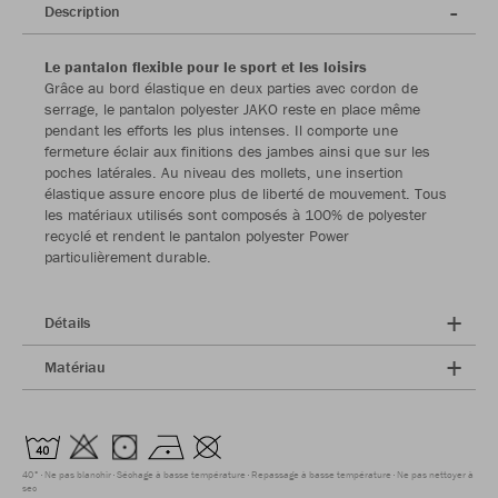
Description
Le pantalon flexible pour le sport et les loisirs
Grâce au bord élastique en deux parties avec cordon de
serrage, le pantalon polyester JAKO reste en place même
pendant les efforts les plus intenses. Il comporte une
fermeture éclair aux finitions des jambes ainsi que sur les
poches latérales. Au niveau des mollets, une insertion
élastique assure encore plus de liberté de mouvement. Tous
les matériaux utilisés sont composés à 100% de polyester
recyclé et rendent le pantalon polyester Power
particulièrement durable.
Détails
Matériau
40°
Ne pas blanchir
Séchage à basse température
Repassage à basse température
Ne pas nettoyer à
sec